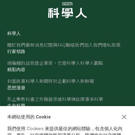
科學人
關於我們
最新消息
訂閱與FAQ
聯絡我們
加入我們
隱私政策
行家領路
總編輯的話
我是企業家，也是科學人
科學人觀點
精彩內容
封面故事
科學人新聞
特別企劃
科學人新鮮報
思想漫遊
形上集
教科書之外
機器思維
科學棋談
媒事多科學
生命科學
醫學
古生物
心理學
生態學
本網站使用的 Cookie
物質世界
我們使用 Cookies 來提供最佳的網站體驗，包含個人化內