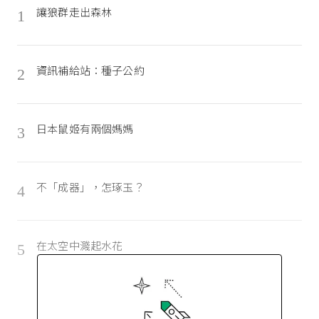
讓狼群走出森林
1
資訊補給站：種子公約
2
日本鼠姬有兩個媽媽
3
不「成器」，怎琢玉？
4
在太空中濺起水花
5