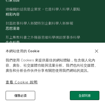
行家領路
總編輯的話
我是企業家，也是科學人
科學人觀點
精彩內容
封面故事
科學人新聞
特別企劃
科學人新鮮報
思想漫遊
形上集
教科書之外
機器思維
科學棋談
媒事多科學
生命科學
醫學
古生物
心理學
生態學
本網站使用的 Cookie
物質世界
我們使用 Cookies 來提供最佳的網站體驗，包含個人化內
物理
化學
地球科學
天文
容、廣告、社交媒體功能與流量分析。我們也向社交媒體、
廣告和分析合作伙伴分享有關您使用我們網站的資訊。
查看 Cookie 說明
僅限必須
全部同意
© SCIENTIFIC AMERICAN, A DIVISION OF NATURE
AMERICA, INC.ALL RIGHTS RESERVED.