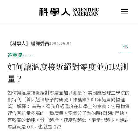
《科學人》編譯委員
2004.06.04
EN
答案是……
如何讓溫度接近絕對零度並加以測
量？
如何讓溫度接近絕對零度並加以測量？ 美國麻省理工學院的
凱特利（曾因超冷原子的研究工作獲頒2001年諾貝爾物理
獎）解釋： 首先，讓我介紹溫度在科學上的意義：它是物質
裡含有能量多寡的一種度量。空氣分子熱的時候移動得快，
有較高的動能。分子越冷，速度就越低，能量也越少。絕對
零度就是 0 K，也就是-273