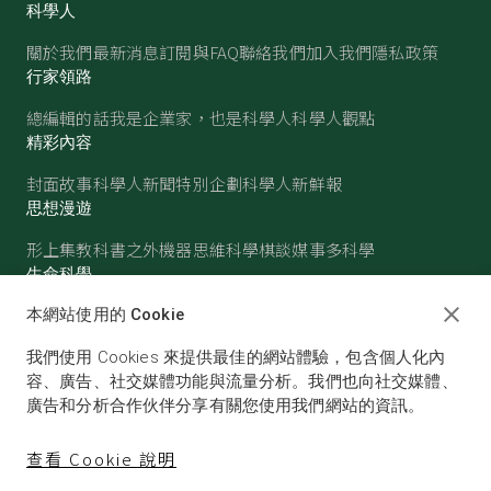
科學人
關於我們
最新消息
訂閱與FAQ
聯絡我們
加入我們
隱私政策
行家領路
總編輯的話
我是企業家，也是科學人
科學人觀點
精彩內容
封面故事
科學人新聞
特別企劃
科學人新鮮報
思想漫遊
形上集
教科書之外
機器思維
科學棋談
媒事多科學
生命科學
醫學
古生物
心理學
生態學
本網站使用的 Cookie
物質世界
我們使用 Cookies 來提供最佳的網站體驗，包含個人化內
物理
化學
地球科學
天文
容、廣告、社交媒體功能與流量分析。我們也向社交媒體、
廣告和分析合作伙伴分享有關您使用我們網站的資訊。
查看 Cookie 說明