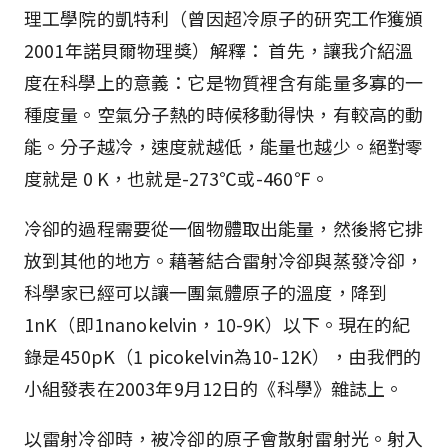
理工學院的凱特利（曾因超冷原子的研究工作獲頒
2001年諾貝爾物理獎）解釋： 首先，讓我介紹溫
度在科學上的意義：它是物質裡含有能量多寡的一
種度量。空氣分子熱的時候移動得快，有較高的動
能。分子越冷，速度就越低，能量也越少。絕對零
度就是 0 K，也就是-273℃或-460℉。
冷卻的過程需要從一個物體取出能量，然後將它排
放到其他的地方。藉著結合雷射冷卻與蒸發冷卻，
科學家已經可以讓一團氣體原子的溫度，降到
1nK（即1nanokelvin，10-9K）以下。現在的紀
錄是450pK（1 picokelvin為10-12K），由我們的
小組發表在2003年9月12日的《科學》雜誌上。
以雷射冷卻時，被冷卻的原子會散射雷射光。射入