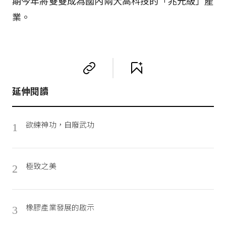
期今年將雙雙成為國內兩大高科技的「兆元級」產
業。
延伸閱讀
欲練神功，自廢武功
1
極致之美
2
橡膠產業發展的啟示
3