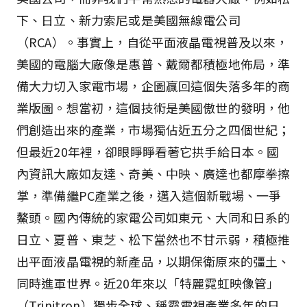
下、日立、新力索尼或是美國無線電公司
（RCA）。事實上，自從平面液晶電視普及以來，
美國的電腦大廠像是惠普、戴爾都積極地佈局，準
備大力切入家電市場，企圖贏回這個失落多年的商
業版圖。想當初，這個技術是美國傲世的發明，他
們創造出來的產業，市場獨佔近五分之四個世紀；
但最近20年裡，卻眼睜睜看著它拱手給日本。國
內資訊大廠如友達、奇美、中映、廣達也都摩拳擦
掌，準備繼PC產業之後，邁入這個新戰場、一爭
鰲頭。國內傳統的家電公司如東元、大同和日系的
日立、夏普、東芝、松下當然也不甘示弱，積極推
出平面液晶電視的新產品，以期保衛原來的彊土、
同時進軍世界。近20年來以「特麗霓虹映像管」
（Trinitron）獨步全球、稱霸電視產業多年的日