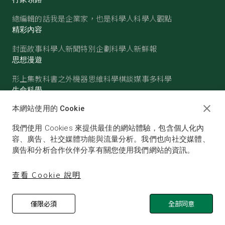
總編輯的話
我是企業家，也是科學人
科學人觀點
精彩內容
封面故事
科學人新聞
特別企劃
科學人新鮮報
思想漫遊
形上集
教科書之外
機器思維
科學棋談
媒事多科學
生命科學
醫學
古生物
心理學
生態學
本網站使用的 Cookie
物質世界
我們使用 Cookies 來提供最佳的網站體驗，包含個人化內
物理
化學
地球科學
天文
容、廣告、社交媒體功能與流量分析。我們也向社交媒體、
廣告和分析合作伙伴分享有關您使用我們網站的資訊。
查看 Cookie 說明
僅限必須
全部同意
© SCIENTIFIC AMERICAN, A DIVISION OF NATURE
AMERICA, INC.ALL RIGHTS RESERVED.