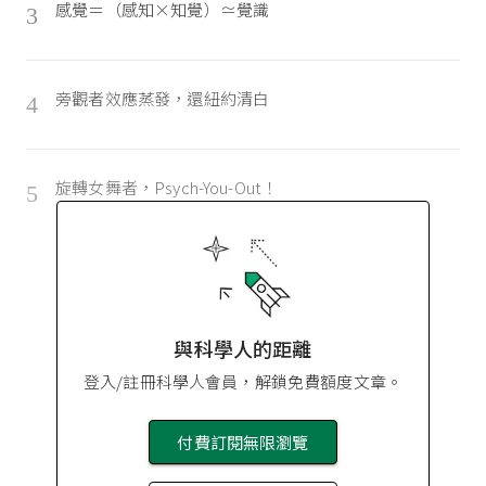
感覺＝（感知×知覺）≃覺識
3
旁觀者效應蒸發，還紐約清白
4
旋轉女舞者，Psych-You-Out！
5
與科學人的距離
登入/註冊科學人會員，解鎖免費額度文章。
付費訂閱無限瀏覽