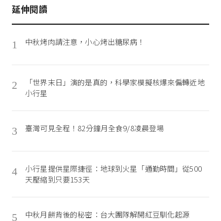
延伸閱讀
中秋烤肉請注意，小心烤出糖尿病！
1
「世界末日」演的是真的，科學家模擬核爆來偏轉近地
2
小行星
臺灣可見全程！82分鐘月全食9/8凌晨登場
3
小行星提供星際捷徑：地球到火星「通勤時間」從500
4
天壓縮到只要153天
中秋月餅背後的秘密：台大團隊解開紅豆馴化起源
5