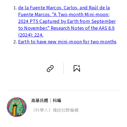
de la Fuente Marcos, Carlos, and Raúl de la
Fuente Marcos. "A Two-month Mini-moon:
2024 PT5 Captured by Earth from September
to November." Research Notes of the AAS 8.9
(2024): 224.
Earth to have new mini-moon for two months
高基氏體｜科編
《科學人》雜誌社群編輯