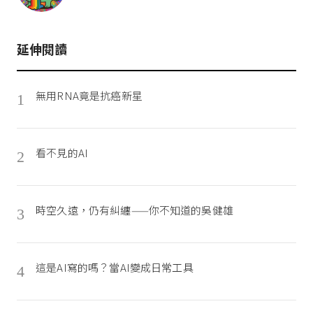
延伸閱讀
無用RNA竟是抗癌新星
1
看不見的AI
2
時空久遠，仍有糾纏——你不知道的吳健雄
3
這是AI寫的嗎？當AI變成日常工具
4