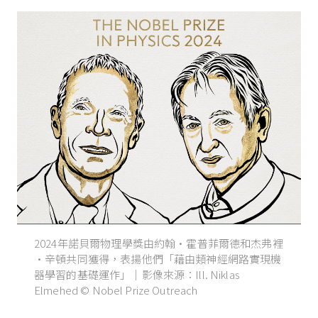
2024年諾貝爾物理學獎由約翰·霍普菲爾德和杰弗裡
·辛頓共同獲得，表揚他們「藉由類神經網路實現機
器學習的基礎運作」｜影像來源：Ill. Niklas
Elmehed © Nobel Prize Outreach