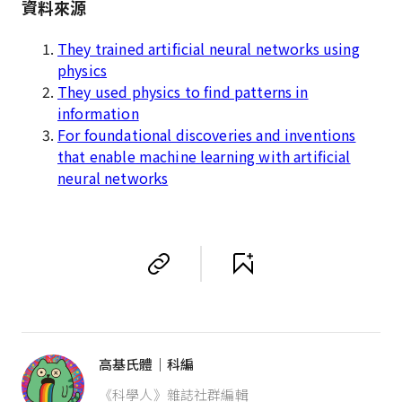
資料來源
They trained artificial neural networks using
physics
They used physics to find patterns in
information
For foundational discoveries and inventions
that enable machine learning with artificial
neural networks
高基氏體｜科編
《科學人》雜誌社群編輯