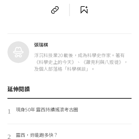
張瑞棋
浮沉科技業20 載後，成為科學史作家。著有
《科學史上的今天》、《蕭克利與八叛徒》，
及個人部落格「科學棋談」。
延伸閱讀
現身50年 露西持續搖滾考古圈
1
露西，妳能跑多快？
2