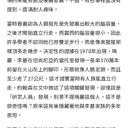
現的來龍去脈及後續發展。不過，有些事裡面沒有
提到，還滿耐人尋味。
當時普遍認為人類祖先是先發展出較大的腦容量，
之後才開始直立行走。而露西的腦容量很小，因此
許多學者不認同她已用雙足步行，而是像黑猩猩那
樣頂多走幾步。決定性的證據在1978年出現，瑪
麗．李基在坦尚尼亞的雷托里發現一長串370萬年
前留在火山灰上的腳印，形態就像人類足跡，而且
至少走了27公尺，這才證實當時有人族能直立行
走。約翰森在文中敘述了這項關鍵發現，卻僅說是
「研究人員」發現，刻意不提瑪麗這個人，這不是
很奇怪嗎？原來這背後隱藏著他與李基家族的多年
恩怨。