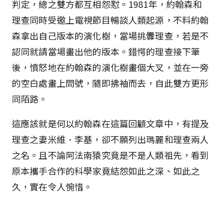
判定，總之雙方都互相怨懟。1981年，約翰森和
理查同時受邀上電視節目暢談人類起源，不料約翰
森拿出自己版本的演化樹，當場挑釁理查，若是不
認同就請當場畫出他的版本。錯愕的理查接下筆
後，憤怒地在約翰森的演化樹畫個大叉，並在一旁
的空白處畫上問號，隨即拂袖而去，自此雙方更形
同陌路。
這應該就是何以約翰森在這篇回顧文章中，有提及
理查之妻米維．李基，卻不願列出瑪麗和理查兩人
之名。且不論阿法南猿究竟是不是人類祖先，看到
原本攜手合作的科學家竟結怨如此之深、如此之
久，實在令人惋惜。