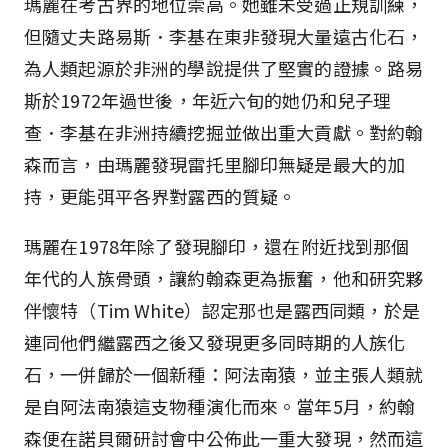
瑪麗在考古界的地位崇高。她雖未受過正規訓練，
但隨丈夫路易斯．李基在東非發現大量遠古化石，
為人類起源於非洲的學說提供了堅實的證據。路易
斯於1972年過世後，年近六旬的她仍和兒子理
查．李基在非洲持續挖掘並做出重大貢獻。對約翰
森而言，由瑪麗發現雷托里腳印無疑是最大的加
持，更能弭平各界對露西的質疑。
瑪麗在1978年除了發現腳印，還在附近找到那個
年代的人族骨頭，讓約翰森更為振奮，他和研究夥
伴懷特（Tim White）認定那也是露西同類，於是
連同他們繼露西之後又發現更多同時期的人族化
石，一併歸於一個新種：阿法南猿，並主張人類就
是自阿法南猿這支物種演化而來。當年5月，約翰
森便在諾貝爾研討會中公佈此一重大發現，然而這