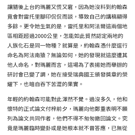
讓隨後上台的瑪麗又慌又窘，因為她沒料到約翰森
竟會對雷托里腳印侃侃而談，導致自己的講稿顯得
多餘。更令她生氣的是，雷托里和阿法爾這兩個地
區相距超過2000公里，怎能如此貿然認定兩地的
人族化石是同一物種？就算是，約翰森憑什麼逕行
命名為阿法南猿？無論如何，她的發現就這麼遭其
他人命名，對瑪麗而言，這場為了表揚她而舉辦的
研討會已變了調，她在接受瑞典國王頒發獎章的榮
耀下，也暗自吞下苦澀的果實。
年輕的約翰森可能對此渾然不覺。過沒多久，他和
懷特的正式論文付梓前夕，瑪麗向他鄭重表明不願
列為論文共同作者，他們不得不匆匆撤回論文。究
竟是瑪麗臨時變卦或是她根本就不曾答應，已無從