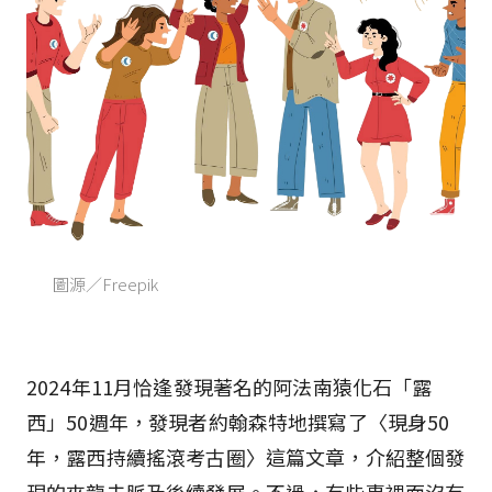
圖源／Freepik
2024年11月恰逢發現著名的阿法南猿化石「露
西」50週年，發現者約翰森特地撰寫了〈現身50
年，露西持續搖滾考古圈〉這篇文章，介紹整個發