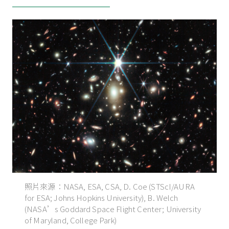
照片來源：NASA, ESA, CSA, D. Coe (STScI/AURA
for ESA; Johns Hopkins University), B. Welch
(NASA’s Goddard Space Flight Center; University
of Maryland, College Park)