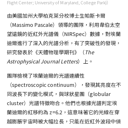
Flight Center; University of Maryland, College Park)）
由美國加州大學柏克萊分校博士生帕斯卡爾
（Massimo Pascale）領導的團隊，利用韋伯太空
望遠鏡的近紅外光譜儀（NIRSpec）數據，對埃蘭
迪爾進行了深入的光譜分析，有了突破性的發現，
研究發表於《天體物理學期刊》（
The
Astrophysical Journal Letters
）上。
團隊檢視了埃蘭迪爾的光譜連續性
（spectroscopic continuum），發現其亮度在不
同波長下的變化模式，與球狀星團（globular
cluster）光譜特徵吻合。他們也根據光譜判定埃
蘭迪爾的紅移約為 z=6.2，這意味著它的光線在穿
越膨脹宇宙時被大幅拉長，只能在近紅外波段中偵