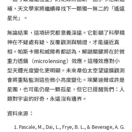
補，天文學家將繼續尋找下一顆獨一無二的「遙遠
星光」。
無論結果，這項研究都意義深遠。它彰顯了科學精
神在不疑處有疑、反覆觀測與驗證，才能逼近真
相。帕斯卡爾和威爾希都認為，解謎關鍵將在於微
重力透鏡（microlensing）效應。這種效應對小
型天體光度變化更明顯。未來韋伯太空望遠鏡觀測
會將重點監測這些微小亮度變化。埃蘭迪爾或許是
星團，也可能仍是一顆孤星，但它已提醒我們：人
類對宇宙的好奇，永遠沒有邊界。
資料來源：
Pascale, M., Dai, L., Frye, B. L., & Beverage, A. G.