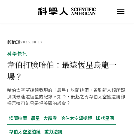
郭毓璞
2025.08.17
科學快訊
韋伯打臉哈伯：最遠恆星烏龍一
場？
哈伯太空望遠鏡發現的「晨星」埃蘭迪爾，曾刷新人類所觀
測到最遙遠恆星的紀錄。如今，後起之秀韋伯太空望遠鏡卻
揭示這可能只是場美麗的誤會？
埃蘭迪爾
晨星
大霹靂
哈伯太空望遠鏡
球狀星團
韋伯太空望遠鏡
重力透鏡