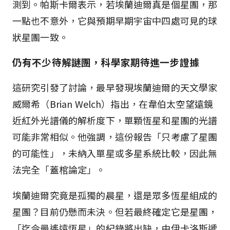
測到。帕斯卡爾表示，若埃蘭迪爾真是個星團，那
一點也不意外，它與預期早期宇宙中四處可見的球
狀星團一致。
仍有不少待解謎團，科學家期待進一步證據
這研究引發了討論，最早發現埃蘭迪爾的天文學家
威爾希（Brian Welch）指出，在韋伯太空望遠鏡
近紅外光譜儀的解析度下，單顆恆星和星團的光譜
可能非常相似。他強調，這份報告「只考慮了星團
的可能性」，未納入單星或多星系統比較，因此無
法完全「蓋棺論定」。
埃蘭迪爾究竟是孤獨的晨星，還是眾多恆星組成的
星團？目前仍懸而未決。但若最終確定它是星團，
「迄今最遙遠恆星」的紀錄將出缺，由伊卡洛斯遞