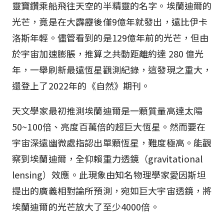
靈寶鑽乘船飛往天空的半精靈的名字。埃蘭迪爾的
光芒，竟是在大霹靂後僅9億年就發出，遠比伊卡
洛斯年輕。儘管看到的是129億年前的光芒，但由
於宇宙加速膨脹，推算之共動距離約達 280 億光
年，一舉刷新最遠恆星觀測紀錄，這發現之重大，
還登上了2022年的《自然》期刊。
天文學家最初推測埃蘭迪爾是一顆質量高達太陽
50~100倍、亮度百萬倍的超巨大恆星。然而要在
宇宙深遠幽微處指認出單顆恆星，難度極高。能觀
察到埃蘭迪爾，全仰賴重力透鏡（gravitational
lensing）效應。此現象由知名物理學家愛因斯坦
提出的廣義相對論所預測，宛如巨大宇宙透鏡，將
埃蘭迪爾的光芒放大了至少4000倍。