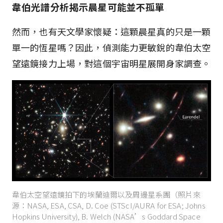
韋伯光譜分析揭示晨星可能並不孤單
然而，也有天文學家懷疑：這顆晨星真的只是一顆
單一的恆星嗎？因此，偵測能力更敏銳的韋伯太空
望遠鏡接力上場，對這個宇宙明星展開身家調查。
韋伯太空望遠鏡拍下的埃蘭迪爾以及周邊星系團（照片來
源：NASA, ESA, CSA, D. Coe (STScI/AURA for ESA; Johns
Hopkins University), B. Welch (NASA’s Goddard Space