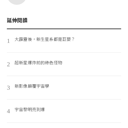
延伸閱讀
大霹靂後，新生星系都是巨嬰？
1
超新星爆炸前的綠色怪物
2
新影像顛覆宇宙學
3
宇宙黎明亮到爆
4