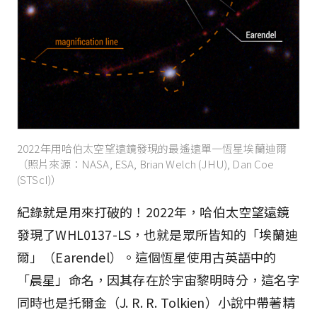
2022年用哈伯太空望遠鏡發現的最遙遠單一恆星埃蘭迪爾
（照片來源：NASA, ESA, Brian Welch (JHU), Dan Coe
(STScI)）
紀錄就是用來打破的！2022年，哈伯太空望遠鏡
發現了WHL0137-LS，也就是眾所皆知的「埃蘭迪
爾」（Earendel）。這個恆星使用古英語中的
「晨星」命名，因其存在於宇宙黎明時分，這名字
同時也是托爾金（J. R. R. Tolkien）小說中帶著精