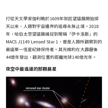
打從天文學家伽利略於1609年架起望遠鏡開始探
天以來，人類對宇宙邊界的追尋永無止境。2018
年，哈伯太空望遠鏡捕捉到暱稱「伊卡洛斯」的
MACS J1149 Lensed Star 1，曾是人類所觀察到的
最遠單一恆星紀錄保持者。其光線約在大霹靂後
44億年發出，觀測位置約距離地球140億光年。
夜空中最遙遠的那顆晨星