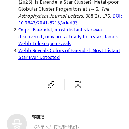
(2025). Is Earendel a Star Cluster?: Metal-poor
Globular Cluster Progenitors at z∼ 6.
The
Astrophysical Journal Letters
, 988(2), L76.
DOI:
10.3847/2041-8213/aded93
Oops! Earendel, most distant star ever
discovered, may not actually be a star, James
Webb Telescope reveals
Webb Reveals Colors of Earendel, Most Distant
Star Ever Detected
郭毓璞
《科學人》特約新聞編輯