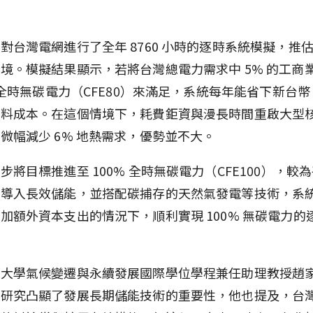
對台灣電網進行了全年 8760 小時的逐時系統模擬，推估 2
境。模擬結果顯示，若將台灣總電力需求中 5% 的工商
% 全時無碳電力（CFE80）來滿足，系統每年能省下新台幣 2
燃料成本。在這個情境下，耗費鉅資與漫長時間重啟大型
微幅減少 6% 地熱需求，優勢並不大。
步將目標推進至 100% 全時無碳電力（CFE100），較
是導入長效儲能，並搭配碳捕存的天然氣發電等技術，系
加額外資本支出的情況下，順利實現 100% 無碳電力的
灣大學氣候變遷與永續發展國際學位學程兼任助理教授趙
項研究凸顯了發展長期儲能技術的重要性，他也提及，台