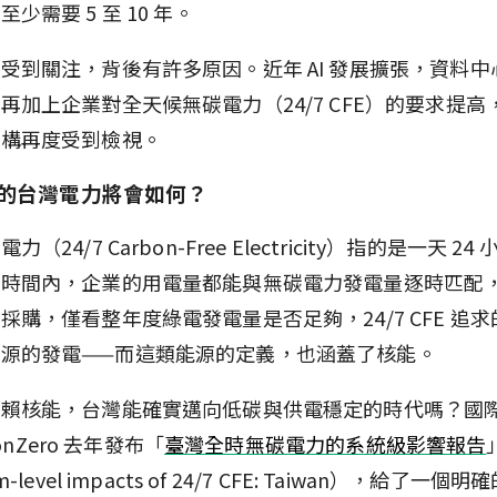
少需要 5 至 10 年。
受到關注，背後有許多原因。近年 AI 發展擴張，資料中
再加上企業對全天候無碳電力（24/7 CFE）的要求提高
結構再度受到檢視。
 年的台灣電力將會如何？
（24/7 Carbon-Free Electricity）指的是一天 24
的時間內，企業的用電量都能與無碳電力發電量逐時匹配
採購，僅看整年度綠電發電量是否足夠，24/7 CFE 追
源的發電——而這類能源的定義，也涵蓋了核能。
依賴核能，台灣能確實邁向低碳與供電穩定的時代嗎？國
tionZero 去年發布「
臺灣全時無碳電力的系統級影響報告
m-level impacts of 24/7 CFE: Taiwan），給了一