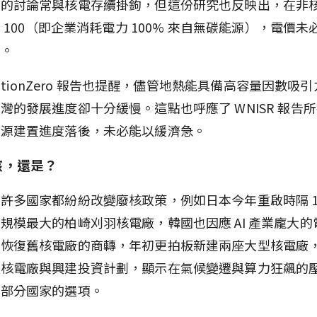
力的討論常與核電存續掛鉤，但這份研究也反映出，在非
FE 100（即企業消耗電力 100% 來自無碳能源），電價
昂。
nsitionZero 報告也提醒，儘管地熱能具備高容量因數吸
灣的發展進度卻十分緩慢。這點也呼應了 WNISR 報告
能源建置進度落後，未必能以緩濟急。
核，還是？
許多國家都紛紛改變廢核政策，例如日本今年重啟時隔 1
規模最大的柏崎刈羽核電廠，韓國也因應 AI 產業龐大的
僅恢復舊核電廠的商轉，年初更拍板新建兩座大型核電廠
啟核電廠與興建投資計劃，顯示在氣候變遷與算力狂飆的
是部分國家的選項。