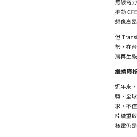
無碳電
推動 C
想像高
但 Tra
勢，在台
灣再生
繼續廢
近年來，
轉、全球
求，不
陸續重
核電仍