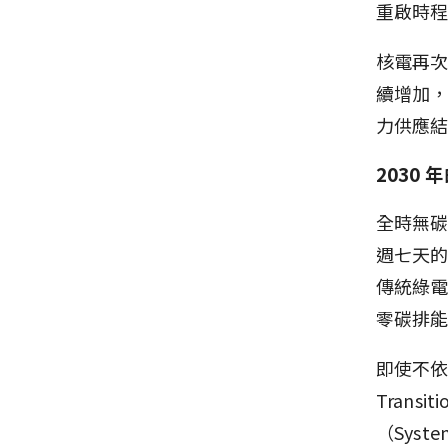
重啟時程至
核電再次
續增加，
力供應
2030
全時無碳電力
週七天
傳統綠電
零碳排能
即使不
Transi
（Syste