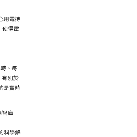
心用電持
，使得電
 小時、每
，有別於
求的是實時
際智庫
」
個明確的科學解