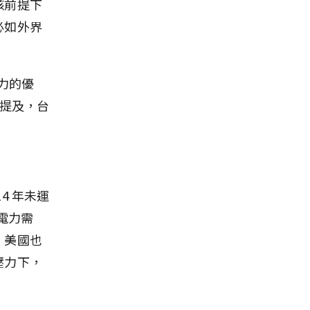
核前提下
未必如外界
引力的優
所提及，台
4 年未運
電力需
，美國也
壓力下，