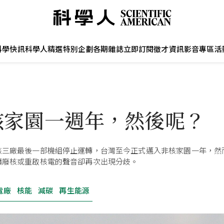
科學快訊
科學人精選
特別企劃
各期雜誌
立即訂閱
徵才資訊
影音專區
活
核家園一週年，然後呢？
核三廠最後一部機組停止運轉，台灣至今正式邁入非核家園一年，然
續廢核或重啟核電的聲音卻再次出現分歧。
電廠
核能
減碳
再生能源