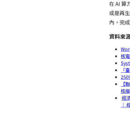
在 AI
或是再
內，完
資料來
Wor
核電
Syst
「臺
250
【聯
核
經
｜ 