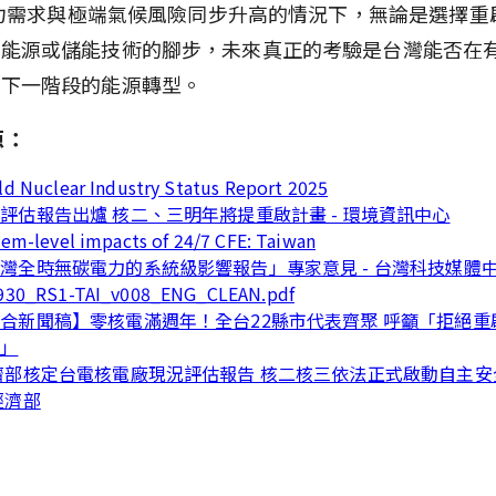
 算力需求與極端氣候風險同步升高的情況下，無論是選擇重
生能源或儲能技術的腳步，未來真正的考驗是台灣能否在
成下一階段的能源轉型。
源：
ld Nuclear Industry Status Report 2025
評估報告出爐 核二、三明年將提重啟計畫 - 環境資訊中心
em-level impacts of 24/7 CFE: Taiwan
灣全時無碳電力的系統級影響報告」專家意見 - 台灣科技媒體
930_RS1-TAI_v008_ENG_CLEAN.pdf
合新聞稿】零核電滿週年！全台22縣市代表齊聚 呼籲「拒絕重
廢」
濟部核定台電核電廠現況評估報告 核二核三依法正式啟動自主安
經濟部