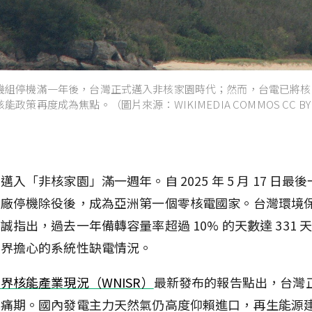
機組停機滿一年後，台灣正式邁入非核家園時代；然而，台電已將核
政策再度成為焦點。（圖片來源：WIKIMEDIA COMMOS CC BY 
邁入「非核家園」滿一週年。自 2025 年 5 月 17 日最
三廠停機除役後，成為亞洲第一個零核電國家。台灣環境
誠指出，過去一年備轉容量率超過 10% 的天數達 331 
外界擔心的系統性缺電情況。
界核能產業現況（WNISR）
最新發布的報告點出，台灣
陣痛期。國內發電主力天然氣仍高度仰賴進口，再生能源