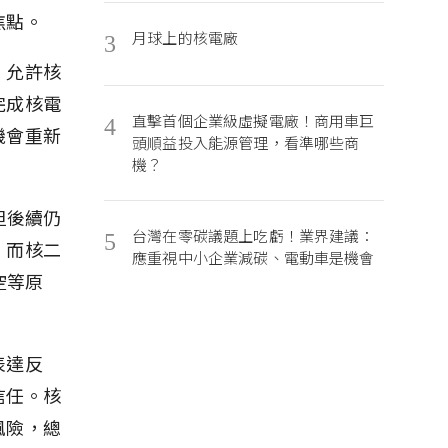
焦點。
月球上的核電廠
3
，允許核
完成核電
直擊首個企業級虛擬電廠！商用車巨
4
機會重新
頭順益投入能源管理，看準哪些商
機？
但後續仍
台灣在零碳議題上吃虧！業界建議：
5
；而核二
應重視中小企業減碳、電動車是機會
空等原
表達反
信任。核
風險，總