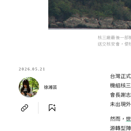
核三廠最後一部
送交核安會，使核能
2026.05.21
台灣正式
機組核
徐湘芸
會長謝志
未出現
然而，
世
源轉型