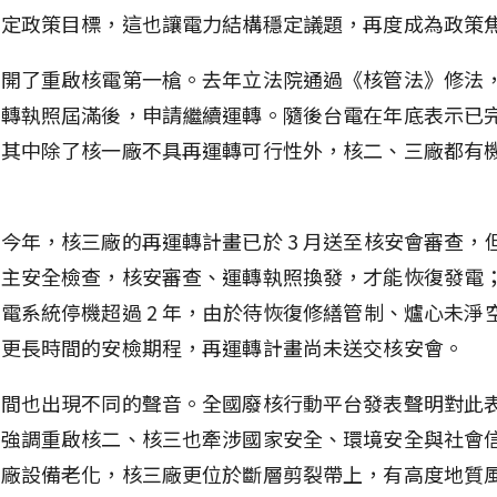
原定政策目標，這也讓電力結構穩定議題，再度成為政策
年開了重啟核電第一槍。去年立法院通過《核管法》修法
商轉執照屆滿後，申請繼續運轉。隨後台電在年底表示已
，其中除了核一廠不具再運轉可行性外，核二、三廠都有
今年，核三廠的再運轉計畫已於 3 月送至核安會審查，
自主安全檢查，核安審查、運轉執照換發，才能恢復發電
電系統停機超過 2 年，由於待恢復修繕管制、爐心未淨
要更長時間的安檢期程，再運轉計畫尚未送交核安會。
民間也出現不同的聲音。全國廢核行動平台發表聲明對此
們強調重啟核二、核三也牽涉國家安全、環境安全與社會
三廠設備老化，核三廠更位於斷層剪裂帶上，有高度地質