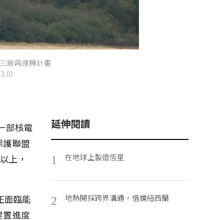
三廠再運轉計畫
3.0）
延伸閱讀
後一部核電
保護聯盟
在地球上製造恆星
天以上，
1
正面臨能
地熱開採跨界溝通，借鏡紐西蘭
2
建置進度