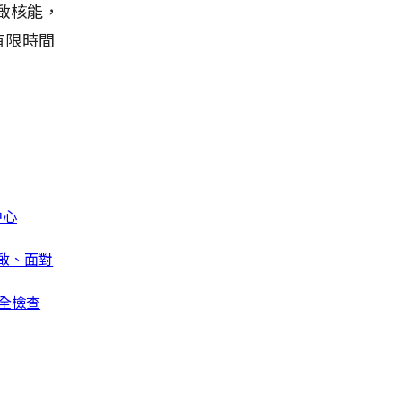
啟核能，
有限時間
中心
啟、面對
全檢查