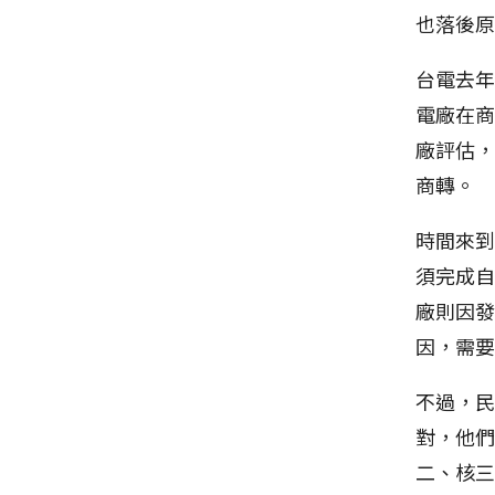
也落後
台電去
電廠在
廠評估
商轉。
時間來到
須完成
廠則因發
因，需
不過，
對，他
二、核