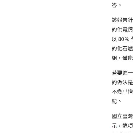
答。
該報告針
的供電情
以 80
的化石
組，僅能
若要進一
的做法
不幾乎增
配。
國立臺
示
，這