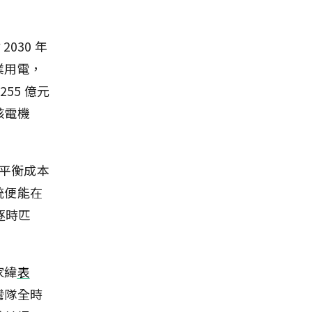
030 年
業用電，
55 億元
核電機
為平衡成本
統便能在
逐時匹
家緯
表
灣隊全時