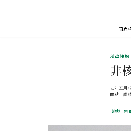
首頁
科學快訊
非
去年五月
間點，繼
地熱
核