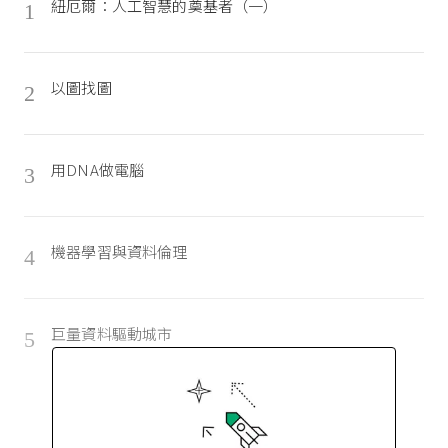
紐厄爾：人工智慧的奠基者（一）
1
以圖找圖
2
用DNA做電腦
3
機器學習與資料倫理
4
巨量資料驅動城市
5