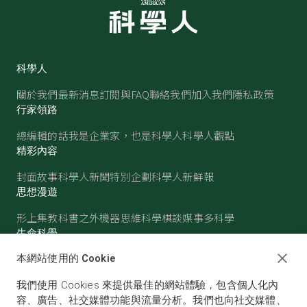
科學人
關於我們
最新消息
訂閱與FAQ
聯絡我們
加入我們
隱私政策
行家領路
總編輯的話
我是企業家，也是科學人
科學人觀點
精彩內容
封面故事
科學人新聞
特別企劃
科學人新鮮報
思想漫遊
形上集
教科書之外
機器思維
科學棋談
媒事多科學
生命科學
醫學
古生物
心理學
生態學
本網站使用的 Cookie
物質世界
我們使用 Cookies 來提供最佳的網站體驗，包含個人化內
物理
化學
地球科學
天文
容、廣告、社交媒體功能與流量分析。我們也向社交媒體、