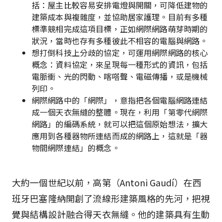
括：屋主比較容易安排電燈與開關，可降低建物的
建築成本與複雜度，並協助居家護理。目前有多種
標準競相完成這項目標，正如網際網路萌芽時期的
狀況，當時也存有多種彼此不相容的電腦與網路。
想打倒科技上分歧的協定，可運用網際網路的核心
概念：資料協定，來呈現每一種形式的資訊，包括
電脈衝、光的閃動、喀嗒聲、電磁傳播，或是機械
列印。
網際網路中的「網際」，意指把各個電腦網路連結
成一個天衣無縫的整體。現在，利用「第零代網際
網路」的編碼系統，就可以把這個原始想法，擴大
應用到各種器物所連結而成的網路上，這就是「器
物間網際連結」的概念。
大約一個世紀以前，高第（Antoni Gaudí）在西
班牙巴塞隆納開創了流線形建築風格的先河，把視
覺與結構設計融合得天衣無縫。他的建築具有生動