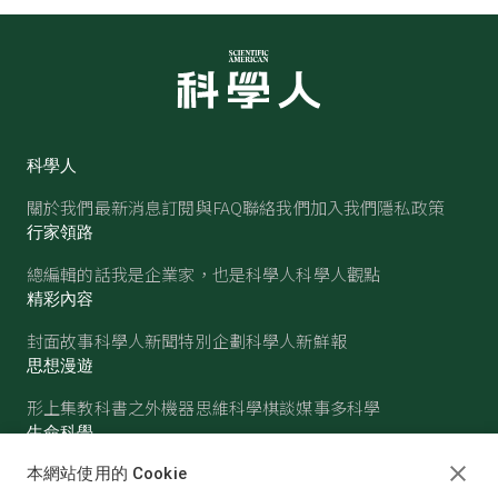
科學人
關於我們
最新消息
訂閱與FAQ
聯絡我們
加入我們
隱私政策
行家領路
總編輯的話
我是企業家，也是科學人
科學人觀點
精彩內容
封面故事
科學人新聞
特別企劃
科學人新鮮報
思想漫遊
形上集
教科書之外
機器思維
科學棋談
媒事多科學
生命科學
醫學
古生物
心理學
生態學
本網站使用的 Cookie