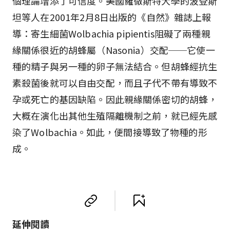
個理論增添了可信度。美國羅徹斯特大學的波登斯
坦等人在2001年2月8日出版的《自然》雜誌上報
導：寄生細菌Wolbachia pipientis阻礙了兩種親
緣關係很近的胡蜂屬（Nasonia）交配──它使一
種的精子與另一種的卵子無法結合。但胡蜂經抗生
素殺菌後就可以自由交配，而且子代不帶有導致不
孕或死亡的基因缺陷。因此親緣關係密切的胡蜂，
大概在演化出其他生殖隔離機制之前，就已經先感
染了Wolbachia。如此，便間接導致了物種的形
成。
延伸閱讀