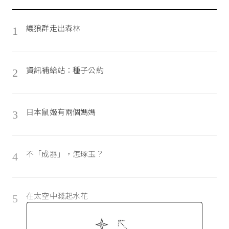
讓狼群走出森林
1
資訊補給站：種子公約
2
日本鼠姬有兩個媽媽
3
不「成器」，怎琢玉？
4
在太空中濺起水花
5