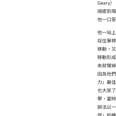
Gear
順道到
他一口
他一站
捉住筆
移動，
移動形
來就彎
因為他
力」最
也大笑了
學，當
辦法以
理』的