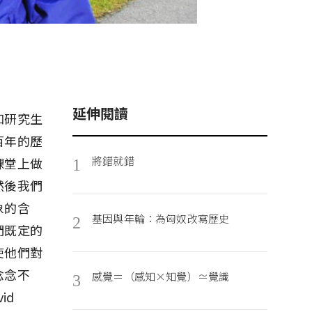
延伸閱讀
和研究生
百年的歷
將錯就錯
課堂上做
1
然後我們
象的含
基因與年輪：為匈奴改寫歷史
2
們既定的
使他們對
念念不
感覺＝（感知×知覺）≃覺識
3
id