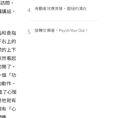
來訪問，
旁觀者效應蒸發，還紐約清白
4
講講話，
旋轉女舞者，Psych-You-Out！
5
指和食指
下右上的
掌的上下
忽然看起
笑開了。
一個「功
的動作，
進了心理
是他就有
須有『心
們瞧