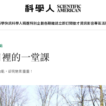
科學快訊
科學人精選
特別企劃
各期雜誌
立即訂閱
徵才資訊
影音專區
活
點
日裡的一堂課
功能，卻見魅影重重！