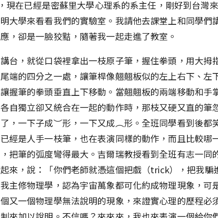
y），現在已經是密蘇里大學心理系的系主任，剛好到台灣
陽明大學來看看我們的實驗室。我請他去課堂上和同學們
答應，卻是一臉狡黠，隨著我一起走進了教室。
上講台，就從口袋裡拿出一枝原子筆，握住拳頭，用大拇
桿尾端的四分之一處，讓筆桿像翹翹板似的左上右下、左
又讓握筆的拳頭垂直上下移動。當翹翹板的兩端移動和手
成各自獨立卻又統合在一起的動作時，那枝又硬又直的筆
掉了，一下子成︶形，一下又成︵形。全班同學看到後都
們已經是人手一枝筆，也在表演同樣的動作，而且比較哪
佳，把筆的弧度彎得最大。吉爾瑞教授看到全班有志一同
起來，說：「你們老師就憑這個把戲（trick），把我騙
時我主修物理學，認為宇宙萬象都可化約成物理現象，可
一個又一個物理學無法說明的現象，來證實心理的歷程必
機制來加以說明。不信嗎？來來來，我也來表演一個給你