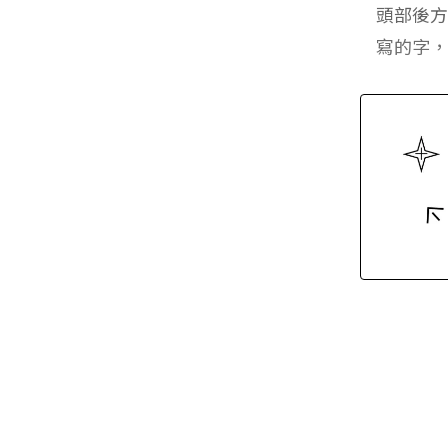
頭部後
寫的字，