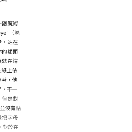
一副魔術
ye"（魅
步，站在
你的額頭
頭就在這
學在紙上依
；接著，他
n"，不一
，但是對
授並沒有點
是把字母
。對於在