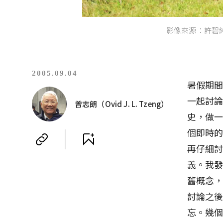
影像來源：許碧
2005.09.04
暑假期
一起討
曾志朗（Ovid J. L. Tzeng）
史，做
個即時
再仔細
義。我
舊概念
討論之
忘。幾個