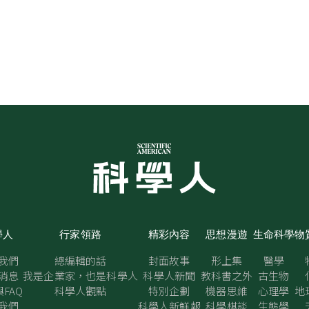
學人
行家領路
精彩內容
思想漫遊
生命科學
物
我們
總編輯的話
封面故事
形上集
醫學
消息
我是企業家，也是科學人
科學人新聞
教科書之外
古生物
FAQ
科學人觀點
特別企劃
機器思維
心理學
地
我們
科學人新鮮報
科學棋談
生態學