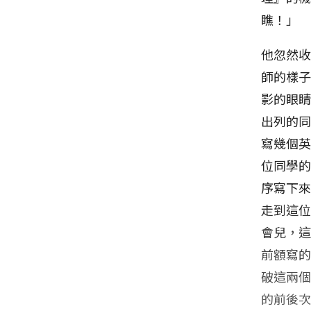
瞧！」
他忽然
師的樣子
影的眼
出列的
寫幾個
位同學的額
序寫下來，
走到這位同
會兒，
前額寫的
破這兩
的前後次