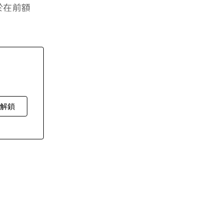
於在前額
費解鎖