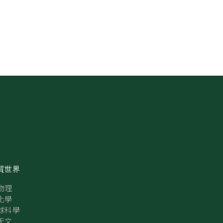
質世界
物理
化學
球科學
天文