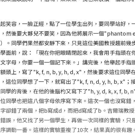
收起笑容，一臉正經，點了一位學生出列，要同學站好，
，然後要大夥兒不要笑，因為他將展示一個"phantom e
睛）。同學們果然都安靜下來，只見這位美國教授趨前幾
同學面前，說：「現在你把眼睛閉起來，我會用手指頭在
英文字母，你要一個一個記下來。」講完後，他舉起手指
頭上，寫了"k, f, n, b, y, h, d, x"，然後要求這位同
這位同學想了一下，就寫出了"k, f, n, d, y, h, b, x"
學的背後，在他的後腦杓又寫下了"h, y, d, k, x, f, b, 
這位同學也把這八個字母依序寫下來。這次一個也沒寫錯
字卻錯了兩個，把b寫成d，而把d寫成了b。吉爾瑞教
個錯誤，他又找了另一個學生，再做一次同樣的實驗，只
序調動一番。這樣的實驗重複了10次，結果真的很有趣