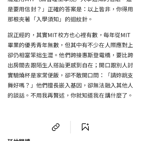
是要用信封？」正確的答案是：以上皆非，你得用
那根夾著「入學須知」的迴紋針。
說正經的，其實MIT校方也心裡有數，每年從MIT
畢業的優秀青年無數，但其中有不少在人際應對上
卻仍相當笨拙生澀。他們跨接惠斯登電橋，要比跨
出房間去跟陌生人搭訕更感到自在；開口跟別人討
實驗燒杯是家常便飯，卻不敢開口問：「請妳跳支
舞好嗎？」他們擅長嵌入基因，卻無法融入其他人
的談話。不用我再贅述，你就知道我在講什麼了。