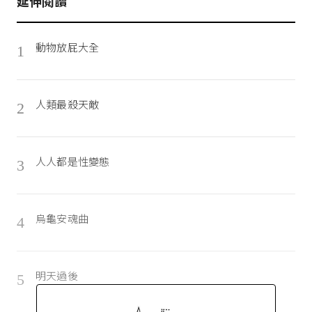
延伸閱讀
動物放屁大全
1
人類最殺天敵
2
人人都是性變態
3
烏龜安魂曲
4
明天過後
5