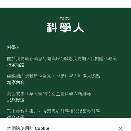
科學人
關於我們
最新消息
訂閱與FAQ
聯絡我們
加入我們
隱私政策
行家領路
總編輯的話
我是企業家，也是科學人
科學人觀點
精彩內容
封面故事
科學人新聞
特別企劃
科學人新鮮報
思想漫遊
形上集
教科書之外
機器思維
科學棋談
媒事多科學
生命科學
醫學
古生物
心理學
生態學
本網站使用的 Cookie