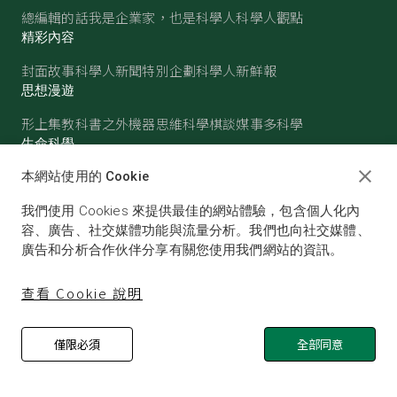
總編輯的話
我是企業家，也是科學人
科學人觀點
精彩內容
封面故事
科學人新聞
特別企劃
科學人新鮮報
思想漫遊
形上集
教科書之外
機器思維
科學棋談
媒事多科學
生命科學
醫學
古生物
心理學
生態學
本網站使用的 Cookie
物質世界
我們使用 Cookies 來提供最佳的網站體驗，包含個人化內
物理
化學
地球科學
天文
容、廣告、社交媒體功能與流量分析。我們也向社交媒體、
廣告和分析合作伙伴分享有關您使用我們網站的資訊。
查看 Cookie 說明
僅限必須
全部同意
© SCIENTIFIC AMERICAN, A DIVISION OF NATURE
AMERICA, INC.ALL RIGHTS RESERVED.