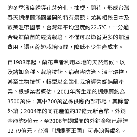
的冬季溫度誘導花芽分化、抽梗、開花，形成台灣
春天蝴蝶蘭滿園盛開的特有景觀；尤其相較日本及
歐美溫帶國家，台灣年平均溫度約22.5℃，十分適
合蝴蝶蘭苗的經濟栽培，不僅可以節省更多的加溫
費用，還可縮短栽培時間，降低不少生產成本。
自1988年起，蘭花業者利用本地的天然氣候，以
及諸如育種、栽培技術、病蟲害防治、溫室環控，
甚至生物技術，轉型以企業化栽培經營蝴蝶蘭產
業。根據業者概估，2001年所生產的蝴蝶蘭約為
3500萬株，其中700萬盆株供應內部市場，其餘皆
外銷；2004年的蘭花產值約37億元新台幣，外銷
金額約9億元，至2006年蝴蝶蘭的外銷金額已經達
12.79億元，台灣「蝴蝶蘭王國」可非浪得虛名。