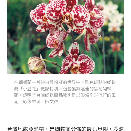
在蝴蝶蘭一片純白與粉紅的世界中，黑色斑點的蝴蝶
蘭「小丑花」更顯特別。這些獲獎連連的黑花蝴蝶
蘭，證明了台灣蝴蝶蘭品種也足以帶領全球流行的風
潮。影像來源／陳文輝
台灣地處亞熱帶，是蝴蝶蘭分佈的最北界限，冷涼