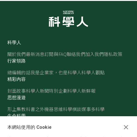
科學人
關於我們
最新消息
訂閱與FAQ
聯絡我們
加入我們
隱私政策
行家領路
總編輯的話
我是企業家，也是科學人
科學人觀點
精彩內容
封面故事
科學人新聞
特別企劃
科學人新鮮報
思想漫遊
形上集
教科書之外
機器思維
科學棋談
媒事多科學
生命科學
醫學
古生物
心理學
生態學
本網站使用的 Cookie
物質世界