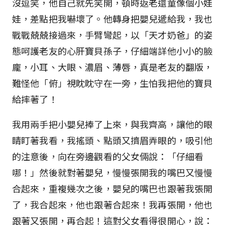
沒逗笑，他自己就先笑開，頓時返老還童像個小娃
娃，差點把我嚇壞了。他轉身把嬰兒遞給我，我也
戰戰兢兢接過來，手臂彎起，以「天才奶爸」的姿
態呵護老友的心肝寶貝孫子，仔細端詳他小小的臉
龐，小耳、大眼、濃眉、薄唇，真是老友的翻版，
難怪他「俯」視眈眈守在一旁，生怕我把他的寶貝
給摔著了！
我用兩手把小嬰兒捧了上來，與我齊高，讓他的眼
睛盯著我看，我搖頭、點頭又擠眉弄眼的，吸引他
的注意後，向在旁邊觀看的父女倆說：「仔細看
哪！」然後就對著嬰兒，慢慢張開我的嘴巴又慢慢
合起來，重複幾次之後，嬰兒的嘴巴也跟著我張開
了，我合起來，他也跟著合起來！我再張開，他也
跟著又張開，再合起！這對父女看得很開心，說：