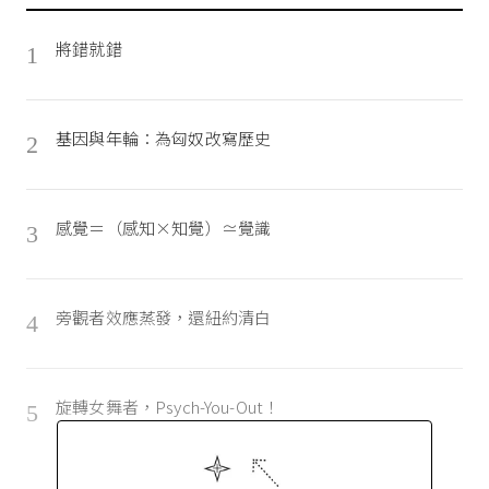
將錯就錯
1
基因與年輪：為匈奴改寫歷史
2
感覺＝（感知×知覺）≃覺識
3
旁觀者效應蒸發，還紐約清白
4
旋轉女舞者，Psych-You-Out！
5