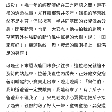
成災」。幾十年的經歷濃縮在三言兩語之間，道不
盡的滄桑往事，尤其離鄉背井多年，歸根的落葉雖
然不是本尊，但以擁有一半共同基因的女兒做為分
身，開展新葉，也是一大安慰。他拍拍我的肩膀，
望著窗外在強勁的新竹風中搖晃的大樹，說：「回
家真好！」額頭皺紋一鬆，疲憊的臉則換上一副滿
足的笑容！
可是坐下來還沒能回味多少往事，這位老兄就迫不
及待的站起來，拉著我直往內房去，正好他女兒抱
著剛睡醒的小寶貝走出來，邊走邊說：「曾伯伯，
我知道爸爸一定要獻寶，我這就來了！有了孫子，
爸爸都不理我了！」只見老友小心翼翼地把孫子接
了過去，親熱的啵了好大一聲，童聲童語，嬰兒還