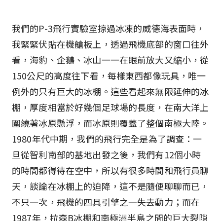
我們的P-3飛行實驗室掠過冰凍的威德海表面時，
我緊緊伏貼在機艙板上，透過飛機底部的窗口往外
看，海豹、企鵝、冰山一一在眼前放大又縮小，從
150公尺的高度往下看，每樣東西都像玩具，唯一
例外的只有巨大的冰棚。這些看起來無限延伸的冰
棚，厚度相當於好幾個足球場的長度，在南大洋上
圍繞著冰原懸浮，而冰原則覆蓋了整個南極大陸。
1980年代中期，我們的飛行完全是為了調查：一
旦從智利南部的基地出發之後，我們有12個小時
的時間都得待在空中，所以有很多時間和飛行員聊
天，談論在冰棚上的迫降，這不是隨便聊聊而已，
不只一次，飛機的四具引擎之一失去動力；而在
1987年，拉森B冰棚和南極洲半島之間的巨大裂隙