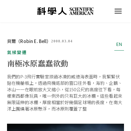
貝爾（Robin E. Bell）
2008.03.04
EN
氣候變遷
南極冰原蠢蠢欲動
我們的P-3飛行實驗室掠過冰凍的威德海表面時，我緊緊伏
貼在機艙板上，透過飛機底部的窗口往外看，海豹、企鵝、
冰山一一在眼前放大又縮小，從150公尺的高度往下看，每
樣東西都像玩具，唯一例外的只有巨大的冰棚。這些看起來
無限延伸的冰棚，厚度相當於好幾個足球場的長度，在南大
洋上圍繞著冰原懸浮，而冰原則覆蓋了整