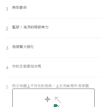
熱到要命
1
藍碳！海洋的吸碳神力
2
格陵蘭大融化
3
你的北極要加冰嗎
4
防災地圖上不存在的危險：土石流威脅你 我家園
5