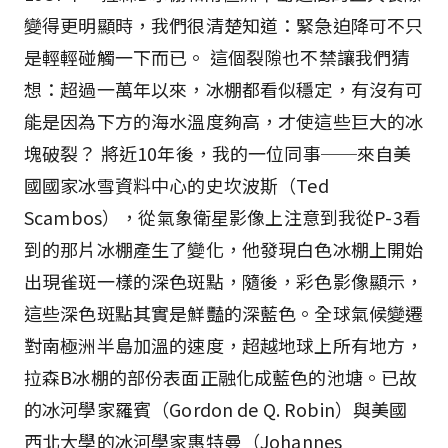
變得更明顯時，我們很清楚知道：緊急迫降可不只
是輕輕碰觸一下而已。 這個裂隙也不禁讓我們猜
想：超過一萬年以來，冰棚都看似穩定，有沒有可
能是因為下方的海水溫度夠高，才使這些巨大的冰
塊破裂？ 將近10年後，我的一位同事──來自美
國國家冰雪資料中心的史坎波斯（Ted
Scambos），從氣象衛星影像上注意到我從P-3看
到的那片冰棚產生了變化，他發現白色冰棚上開始
出現雀斑一樣的深色斑點，隨後，彩色影像顯示，
這些深色斑點其實是鮮豔的深藍色。全球氣候變遷
對南極洲半島加溫的速度，超越地球上所有地方，
拉森B冰棚的部份表面正融化成藍色的池塘。已故
的冰河學家羅賓（Gordon de Q. Robin）與美國
西北大學的冰河學家惠特曼（Johannes