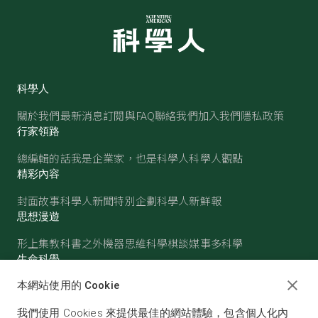
科學人
關於我們
最新消息
訂閱與FAQ
聯絡我們
加入我們
隱私政策
行家領路
總編輯的話
我是企業家，也是科學人
科學人觀點
精彩內容
封面故事
科學人新聞
特別企劃
科學人新鮮報
思想漫遊
形上集
教科書之外
機器思維
科學棋談
媒事多科學
生命科學
醫學
古生物
心理學
生態學
本網站使用的 Cookie
物質世界
我們使用 Cookies 來提供最佳的網站體驗，包含個人化內