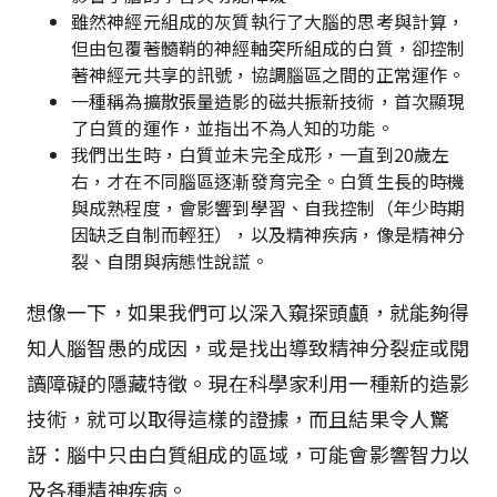
雖然神經元組成的灰質執行了大腦的思考與計算，
但由包覆著髓鞘的神經軸突所組成的白質，卻控制
著神經元共享的訊號，協調腦區之間的正常運作。
一種稱為擴散張量造影的磁共振新技術，首次顯現
了白質的運作，並指出不為人知的功能。
我們出生時，白質並未完全成形，一直到20歲左
右，才在不同腦區逐漸發育完全。白質生長的時機
與成熟程度，會影響到學習、自我控制（年少時期
因缺乏自制而輕狂），以及精神疾病，像是精神分
裂、自閉與病態性說謊。
想像一下，如果我們可以深入窺探頭顱，就能夠得
知人腦智愚的成因，或是找出導致精神分裂症或閱
讀障礙的隱藏特徵。現在科學家利用一種新的造影
技術，就可以取得這樣的證據，而且結果令人驚
訝：腦中只由白質組成的區域，可能會影響智力以
及各種精神疾病。