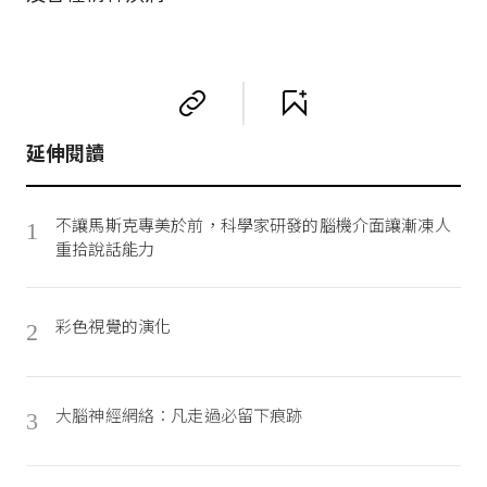
延伸閱讀
不讓馬斯克專美於前，科學家研發的腦機介面讓漸凍人
1
重拾說話能力
彩色視覺的演化
2
大腦神經網絡：凡走過必留下痕跡
3