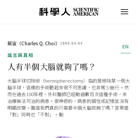
蔡宙（Charles Q. Choi）
2008.04.04
EN
謠言與真相
人有半個大腦就夠了嗎？
大腦半球切除術（hemispherectomy）指的是移除某一側大
腦半球，這樣的手術聽起來很不可思議，也非常少施行。然
而在過去100年裡，外科醫師已經動過數百次這種手術，來
治療無法可治的病患。很神奇的，病患的個性或記憶並沒有
明顯改變。難道我們真的只需要半個大腦就夠了嗎？答案是
「對」同時也「不對」。動