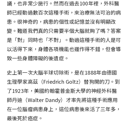
議，也非常少施行。然而在過去100年裡，外科醫
師已經動過數百次這種手術，來治療無法可治的病
患。很神奇的，病患的個性或記憶並沒有明顯改
變。難道我們真的只需要半個大腦就夠了嗎？答案
是「對」同時也「不對」。動過這種手術的人是可
以活得下來，身體各項機能也運作得不錯，但會導
致一些身體障礙的後遺症。
史上第一次大腦半球切除術，是在1888年由德國
生理學家高茲（Friedrich Goltz）替狗開的刀。到
了1923年，美國約翰霍普金斯大學的神經外科醫
師丹迪（Walter Dandy）才率先將這種手術應用
在一位腦瘤病患身上，這位病患後來活了三年多，
最後死於癌症。