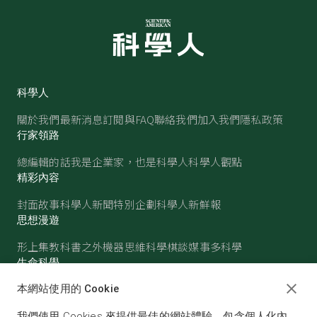
科學人
關於我們
最新消息
訂閱與FAQ
聯絡我們
加入我們
隱私政策
行家領路
總編輯的話
我是企業家，也是科學人
科學人觀點
精彩內容
封面故事
科學人新聞
特別企劃
科學人新鮮報
思想漫遊
形上集
教科書之外
機器思維
科學棋談
媒事多科學
生命科學
醫學
古生物
心理學
生態學
本網站使用的 Cookie
物質世界
我們使用 Cookies 來提供最佳的網站體驗，包含個人化內