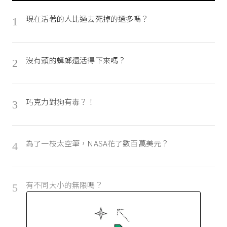
現在活著的人比過去死掉的還多嗎？
1
沒有頭的蟑螂還活得下來嗎？
2
巧克力對狗有毒？！
3
為了一枝太空筆，NASA花了數百萬美元？
4
有不同大小的無限嗎？
5