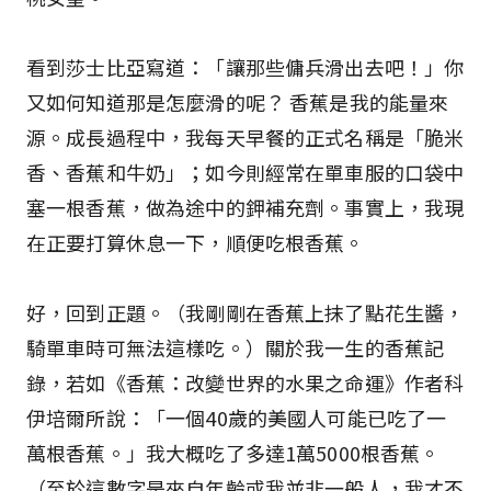
看到莎士比亞寫道：「讓那些傭兵滑出去吧！」你
又如何知道那是怎麼滑的呢？ 香蕉是我的能量來
源。成長過程中，我每天早餐的正式名稱是「脆米
香、香蕉和牛奶」；如今則經常在單車服的口袋中
塞一根香蕉，做為途中的鉀補充劑。事實上，我現
在正要打算休息一下，順便吃根香蕉。
好，回到正題。（我剛剛在香蕉上抹了點花生醬，
騎單車時可無法這樣吃。）關於我一生的香蕉記
錄，若如《香蕉：改變世界的水果之命運》作者科
伊培爾所說：「一個40歲的美國人可能已吃了一
萬根香蕉。」我大概吃了多達1萬5000根香蕉。
（至於這數字是來自年齡或我並非一般人，我才不