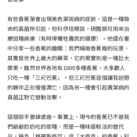
有些香蕉葉會出現黑色葉斑病的症狀，這是一種致
命的真菌所引起，但科伊培爾說，硫酸銅可用來治
療這種病害（有時得犧牲農民的健康）。他還在書
中分享一些香蕉的趣聞：我們稱做香蕉樹的玩意，
其實是世界上最大的藥草，它的果實則是一種巨大
漿果。雖然世界各地有1000多種香蕉，大多數人
只吃一種「三尺巴蕉」。但三尺巴蕉這個讓我迷戀
的夥伴正在慢慢凋亡，因為另一種會引起黃葉病的
真菌正對它發動攻擊。
這個殺手曾肆虐過。事實上，現今的香蕉已不是我
們爺爺奶奶吃的那種，而是一種味道較淡的替代
品，稱為「格羅斯麥可」或「大麥克」的香蕉，科