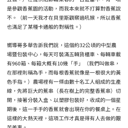
是參觀香蕉園的活動，而我本來就不打算對香蕉說
不。（前一天我才在貝里斯觀察過吼猴，所以香蕉
也滿足了某種卡通般的對稱性。）
嚮導哥多華告訴我們說，這個約32公頃的中型農
場暨包裝中心，每天可裝滿五輛貨櫃車、每輛車載
有960箱、每箱大概有10幾「手」（我們叫做串，
在那裡則稱為手，而每根香蕉就像是一根很大的黃
色手指。）農場裡有一條由數十名工人組成的生產
線，先將巨大的蕉串（長在樹上的完整香蕉串）切
開，接著分裝入盒、以塑膠包裝好，收成的一個星
期後，這一手手的香蕉就會出現在你的餐桌上。在
這樣的大熱天裡，這項工作才真是得有人去做的艱
苦差事。