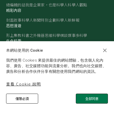
總編輯的話
我是企業家，也是科學人
科學人觀點
精彩內容
封面故事
科學人新聞
特別企劃
科學人新鮮報
思想漫遊
形上集
教科書之外
機器思維
科學棋談
媒事多科學
生命科學
醫學
古生物
心理學
生態學
本網站使用的 Cookie
物質世界
我們使用 Cookies 來提供最佳的網站體驗，包含個人化內
物理
化學
地球科學
天文
容、廣告、社交媒體功能與流量分析。我們也向社交媒體、
廣告和分析合作伙伴分享有關您使用我們網站的資訊。
查看 Cookie 說明
僅限必須
全部同意
© SCIENTIFIC AMERICAN, A DIVISION OF NATURE
AMERICA, INC.ALL RIGHTS RESERVED.