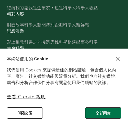
總編輯的話
我是企業家，也是科學人
科學人觀點
精彩內容
封面故事
科學人新聞
特別企劃
科學人新鮮報
思想漫遊
形上集
教科書之外
機器思維
科學棋談
媒事多科學
生命科學
醫學
古生物
心理學
生態學
本網站使用的 Cookie
物質世界
我們使用 Cookies 來提供最佳的網站體驗，包含個人化內
物理
化學
地球科學
天文
容、廣告、社交媒體功能與流量分析。我們也向社交媒體、
廣告和分析合作伙伴分享有關您使用我們網站的資訊。
查看 Cookie 說明
僅限必須
全部同意
© SCIENTIFIC AMERICAN, A DIVISION OF NATURE
AMERICA, INC.ALL RIGHTS RESERVED.