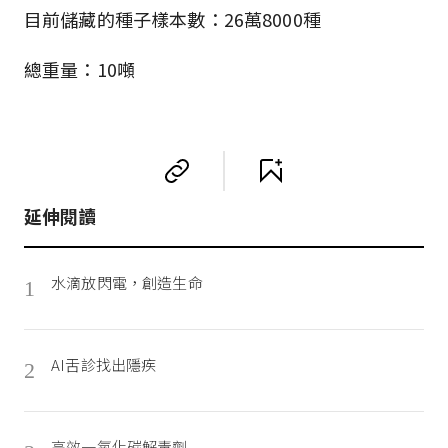
目前儲藏的種子樣本數：26萬8000種
總重量：10噸
延伸閱讀
水滴放閃電，創造生命
1
AI舌診找出隱疾
2
高效一氧化碳解毒劑