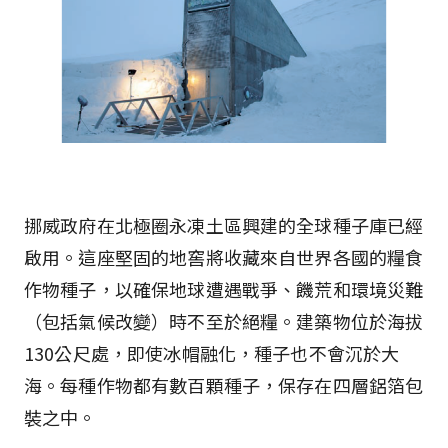
挪威政府在北極圈永凍土區興建的全球種子庫已經
啟用。這座堅固的地窖將收藏來自世界各國的糧食
作物種子，以確保地球遭遇戰爭、饑荒和環境災難
（包括氣候改變）時不至於絕糧。建築物位於海拔
130公尺處，即使冰帽融化，種子也不會沉於大
海。每種作物都有數百顆種子，保存在四層鋁箔包
裝之中。