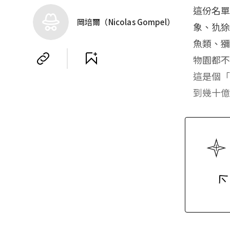
這份名
岡培爾（Nicolas Gompel）
象、犰
魚類、
物園都
這是個「
到幾十