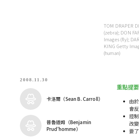
TOM DRAPER DES
(zebra); DON FA
Images (fly); D
KING Getty Ima
(human)
2008.11.30
重點提
卡洛爾（Sean B. Carroll）
由於
會
控
普魯道姆（Benjamin
改
Prud'homme）
要了