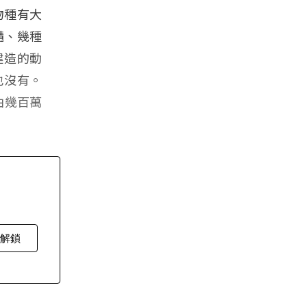
物種有大
鼱、幾種
建造的動
也沒有。
由幾百萬
費解鎖