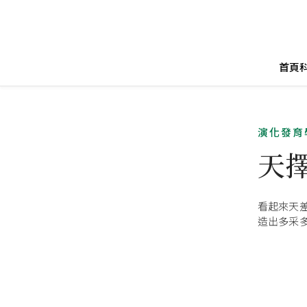
首頁
演化發育
天
看起來天
造出多采