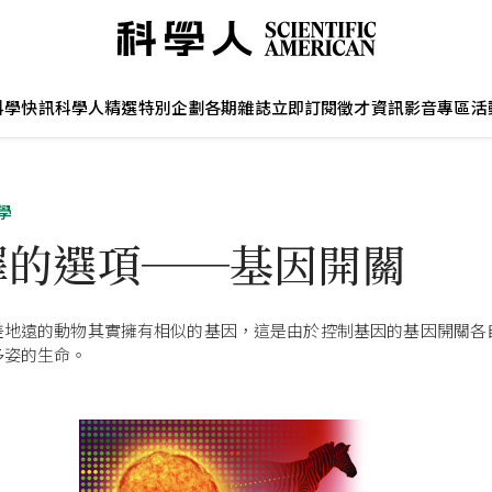
科學快訊
科學人精選
特別企劃
各期雜誌
立即訂閱
徵才資訊
影音專區
活
學
擇的選項──基因開關
差地遠的動物其實擁有相似的基因，這是由於控制基因的基因開關各
多姿的生命。