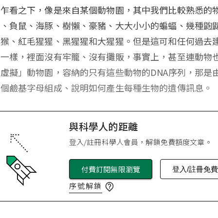
單乍看之下，像是來自某個動物園，其中我們比較熟悉的
狳、負鼠、海豚、樹懶、豪豬、大大小小的蝙蝠、幾種鼩
獼猴、紅毛猩猩、黑猩猩和大猩猩。但是這可和任何過去
不一樣，裡面沒有牢籠、沒有攤販，事實上，甚至連動物
虛擬」動物園，容納的只有這些動物的DNA序列，那是
億個鹼基字母組成、說明如何產生每種生物的遺傳訊息。
與科學人的距離
登入/註冊科學人會員，解鎖免費額度文章。
付費訂閱無限瀏覽
登入/註冊免
序號解鎖