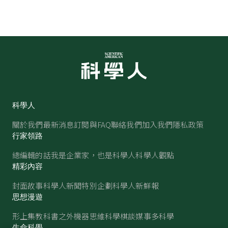
科學人
關於我們
最新消息
訂閱與FAQ
聯絡我們
加入我們
隱私政策
行家領路
總編輯的話
我是企業家，也是科學人
科學人觀點
精彩內容
封面故事
科學人新聞
特別企劃
科學人新鮮報
思想漫遊
形上集
教科書之外
機器思維
科學棋談
媒事多科學
生命科學