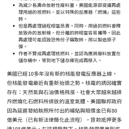
為減少長壽命放射性廢料量，美國能源部提議再處
理用過的核燃料，並以特殊的反應器「燃燒」這些
鈽。
但是再處理過程相當昂貴。同時，用過的燃料會釋
放致命的放射線，但分離的鈽相當容易攜帶。因此
再處理可能招致恐怖份子竊取鈽，用以製造原子
彈。
作者不贊成再處理核燃料，並認為應將廢料放置在
儲存桶中，等到地下儲存庫完成再移入。
美國已經10多年沒有新的核能發電反應器上線，
但核能發電最近有重新抬頭之勢。核電的誘因確實
存在：天然氣與石油價格飛漲、社會大眾越來越排
斥燃燒化石燃料所排放的溫室氣體、美國聯邦政府
因為延遲發給執照所付出的補貼與賠償金已有80
億美元（已有新法律簡化此流程），貸款抵押更多
達185億美元。在這種態勢下，核能發電業界到底