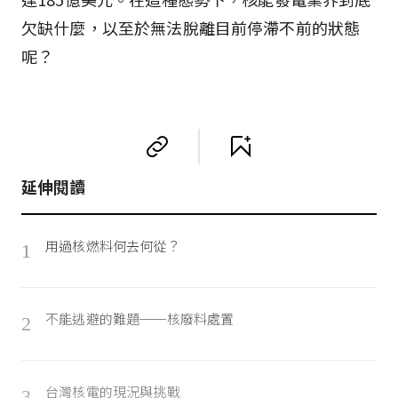
欠缺什麼，以至於無法脫離目前停滯不前的狀態
呢？
延伸閱讀
用過核燃料何去何從？
1
不能逃避的難題──核廢料處置
2
台灣核電的現況與挑戰
3