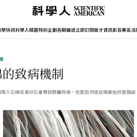
科學快訊
科學人精選
特別企劃
各期雜誌
立即訂閱
徵才資訊
影音專區
活
聞
綿的致病機制
道吸入石綿或者矽石會導致肺臟受損，但是如何造成傷害始終是個謎