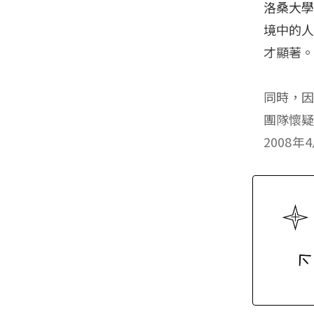
洛桑大學
境中的人
才顯著
同時，因
團隊懷
2008