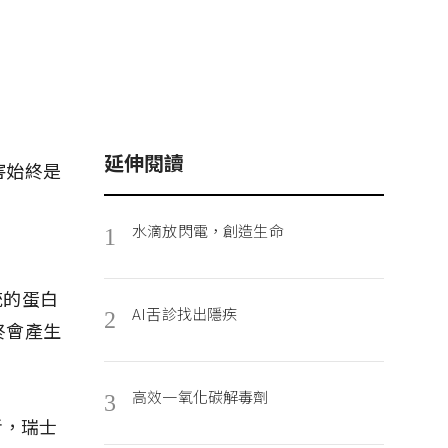
延伸閱讀
害始終是
水滴放閃電，創造生命
1
統的蛋白
AI舌診找出隱疾
2
終會產生
高效一氧化碳解毒劑
3
者，瑞士