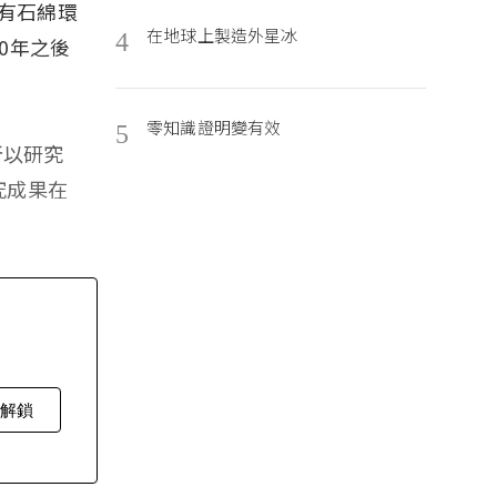
含有石綿環
在地球上製造外星冰
4
0年之後
零知識證明變有效
5
所以研究
究成果在
費解鎖