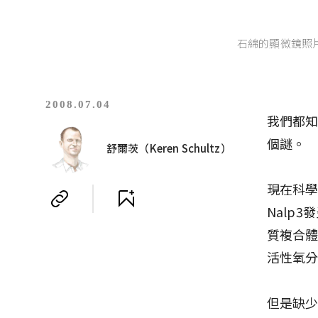
石綿的顯微鏡照片。（圖
2008.07.04
我們都
個謎。
舒爾茨（Keren Schultz）
現在科
Nalp
質複合
活性氧
但是缺少