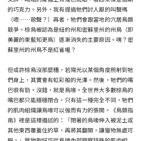
的巧克力。另外，我有提過牠們討人厭的叫聲嗎
（嗯……歌聲？）再者，牠們會跟當地的穴居鳥類
競爭。椋鳥被認為是紐約州和密蘇里州的州鳥（即
美麗的東藍知更鳥）逐漸消失的主要原因。咦？密
蘇里州的州鳥不是紅雀喔？
但或許椋鳥沒那麼糟，若陽光以某個角度照射到牠
們身上，其實會有虹彩般的光澤。然後，牠們的嘴
巴很有勁。沒錯，就是鳥喙。全世界大多數椋鳥的
嘴巴都只能穩穩閉合，只有這一種完全不同，牠們
的肌肉組織讓鳥喙可以強而有力的張開。《鳥類指
南》裡是這樣描述的：「閉著的鳥喙伸入被泥土或
其他東西覆蓋住的草，再將其翻開，讓獵物無處可
躲。」獵物剛好可從鳥喙內部觀察特殊的肌肉組