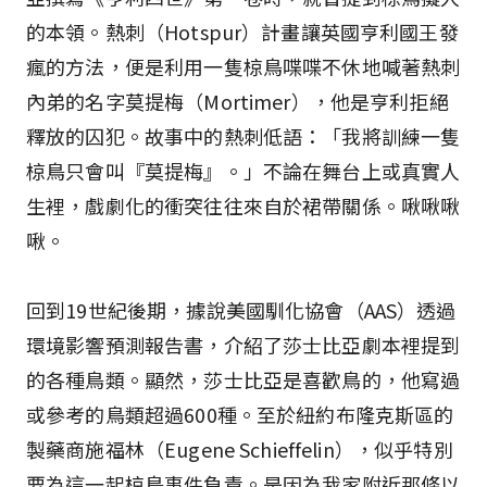
的本領。熱刺（Hotspur）計畫讓英國亨利國王發
瘋的方法，便是利用一隻椋鳥喋喋不休地喊著熱刺
內弟的名字莫提梅（Mortimer），他是亨利拒絕
釋放的囚犯。故事中的熱刺低語：「我將訓練一隻
椋鳥只會叫『莫提梅』。」不論在舞台上或真實人
生裡，戲劇化的衝突往往來自於裙帶關係。啾啾啾
啾。
回到19世紀後期，據說美國馴化協會（AAS）透過
環境影響預測報告書，介紹了莎士比亞劇本裡提到
的各種鳥類。顯然，莎士比亞是喜歡鳥的，他寫過
或參考的鳥類超過600種。至於紐約布隆克斯區的
製藥商施福林（Eugene Schieffelin），似乎特別
要為這一起椋鳥事件負責。是因為我家附近那條以