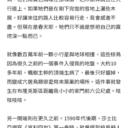
行道上。如果牠們是在剛下完雪的雪地上灑些木
屑，好讓來往的路人比較容易行走，我會感激不
盡。但現在是春天耶，牠們只不過是想把自己的窩
挖深一點而已。
就像數百萬年前一顆小行星與地球相撞，這些椋鳥
因為很久之前的一個事件入侵我的地盤。大約10
多年前，楓樹主幹的頂端生病了，最後只好鋸掉，
而變成穴居鳥類很愛用來築巢的場所。這件事就發
生在布隆克斯區距離我小小的家門前六公尺處。吱
吱吱吱。
另一開端則在更久之前。1590年代後期，莎士比
亞撰寫《亨利四世》第一卷時，就曾提到椋鳥擬人