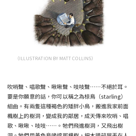
（ILLUSTRATION BY MATT COLLINS）
吹哨聲、唱歌聲、啾啾聲、吱吱聲……不絕於耳。
要是你願意的話，你可以稱之為椋鳥（starling）
組曲。有兩隻這種褐色的矮胖小鳥，搬進我家前面
楓樹上的樹洞，變成我的鄰居，成天傳來吹哨、唱
歌、啾啾、吱吱……。牠們飛進樹洞，又飛出樹
洞。牠們用黃色鳥喙挖那棵樹，把木頭碎屑丟在人