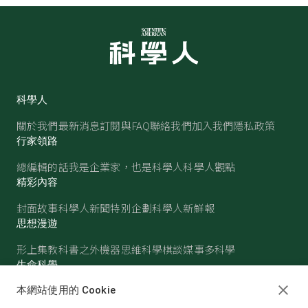
科學人
關於我們
最新消息
訂閱與FAQ
聯絡我們
加入我們
隱私政策
行家領路
總編輯的話
我是企業家，也是科學人
科學人觀點
精彩內容
封面故事
科學人新聞
特別企劃
科學人新鮮報
思想漫遊
形上集
教科書之外
機器思維
科學棋談
媒事多科學
生命科學
醫學
古生物
心理學
生態學
本網站使用的 Cookie
物質世界