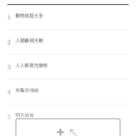
動物放屁大全
1
人類最殺天敵
2
人人都是性變態
3
烏龜安魂曲
4
明天過後
5