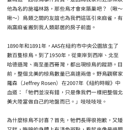
他為名的施福林路，那些鳥才會來築巢吧？（啾～
啾～）鳥類之間的友誼也為我們這區引來麻雀，有
兩窩麻雀搬到我人類鄰居的房子前面。
1890年和1891年，AAS在紐約市中央公園放生了
數百隻椋鳥。到了1950年，從東岸到西岸、北至
哈德遜灣、南至墨西哥灣，都出現椋鳥的蹤跡。目
前，整個北美的椋鳥數量已高達兩億。野鳥觀察家
羅森（Jeffrey Rosen）在2007年《紐約時報》中
血道：「牠們並沒有錯，只是像我們一樣把整個北
美大陸當做自己的地盤而已。」吱吱吱吱。
為什麼椋鳥不討喜？首先，牠們長得很抱歉，又矮
又胖，晦暗的身體上有淺色斑點，看起來像是過期