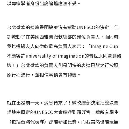
以專家學者身份出席論壇應無不妥。
台北微軟的這篇聲明稿並沒有撼動UNESCO的決定，但
卻驚動了在美國西雅圖微軟總部的幾位負責人，而同時
我也透過友人向微軟最高負責人表示：「Imagine Cup
不應容許universality of imagination的普世原則遭到破
壞！」台北微軟的負責人則是明快的表達巴黎之行按照
原行程進行，並相信事情會有轉機。
就在出發前一天，消息傳來了！微軟總部決定把總決賽
場地由原定的UNESCO大會廳搬到羅浮宮，讓所有學生
（包括台灣代表隊）都能參加比賽，而我當然也能毫無