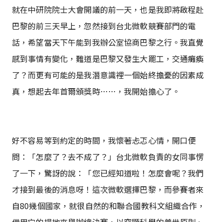
就在中研院院士大會開議的前一天，也是我即將啟程赴
巴黎的前三天早上，忽然接到台北微軟競賽部門的電
話，希望當天下午能到我辦公室協商巴黎之行。我直覺
感到事情有變化，難道是巴黎又發生大罷工，交通癱瘓
了？而更有可能的是我潛意識裡一個始終擔憂的因素成
真，想起去年首爾頒獎時……，我開始擔心了。
好不容易等到約定的時間，我懷著忐忑心情，開口便
問：「怎麼了？去不成了？」台北微軟負責的女同事愣
了一下，驚訝的說：「您已經知道啦！怎麼會呢？我們
才接到最後的消息呀！這次微軟選擇巴黎，而參賽者來
自80幾個國家，就很自然的和聯合國教科文組織合作，