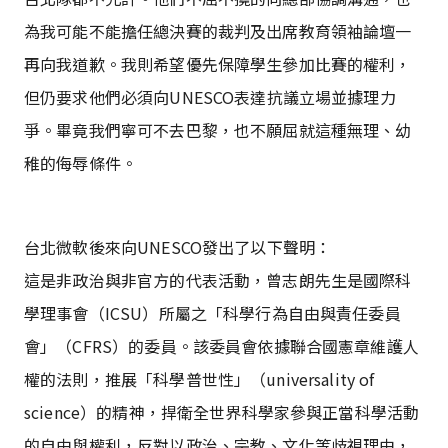
為我可能不能擔任總決賽的裁判及出席教育領袖論壇一
再向我道歉。我則希望優先保障學生參加比賽的權利，
但仍要求他們必須向UNESCO表達抗議立場並據理力
爭。畢竟我們寧可不去巴黎，也不願屈就這種無理、幼
稚的侮辱條件。
台北微軟後來向UNESCO發出了以下聲明：
這是非政治與非官方的代表活動，曾志朗先生是國際科
學理事會（ICSU）所屬之「科學行為自由與責任委員
會」（CFRS）的委員。該委員會依據聯合國憲章維護人
權的法則，推展「科學普世性」（universality of
science）的精神，捍衛全世界科學家參與正當科學活動
的自由與權利，反對以政治、宗教、文化等歧視理由，