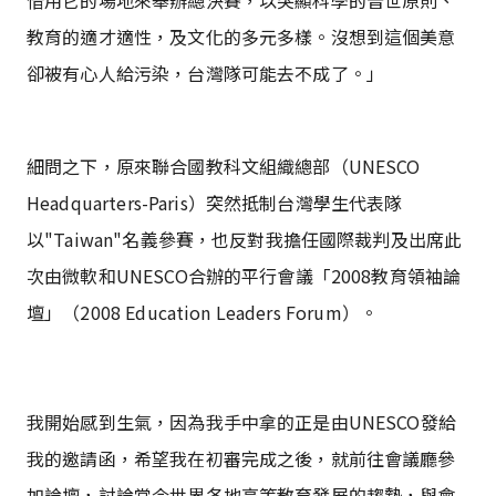
借用它的場地來舉辦總決賽，以突顯科學的普世原則、
教育的適才適性，及文化的多元多樣。
沒想到這個美意
卻被有心人給污染，台灣隊可能去不成了。」
細問之下，原來聯合國教科文組織總部（UNESCO
Headquarters-Paris）突然抵制台灣學生代表隊
以"Taiwan"名義參賽，也反對我擔任國際裁判及出席此
次由微軟和UNESCO合辦的平行會議「2008教育領袖論
壇」（2008 Education Leaders Forum）。
我開始感到生氣，因為我手中拿的正是由UNESCO發給
我的邀請函，希望我在初審完成之後，就前往會議廳參
加論壇，討論當今世界各地高等教育發展的趨勢，與會