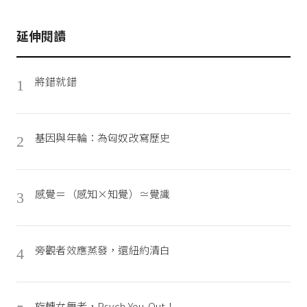
延伸閱讀
將錯就錯
1
基因與年輪：為匈奴改寫歷史
2
感覺＝（感知×知覺）≃覺識
3
旁觀者效應蒸發，還紐約清白
4
旋轉女舞者，Psych-You-Out！