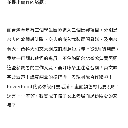
並提出實作的議題！
而台灣今年有三個學生團隊進入三個比賽項目，分別是
台大的軟體設計隊、交大的嵌入式裝置開發隊，及由台
藝大、台科大和文大組成的創意短片隊。從5月初開始，
我就一直關心他們的進展，不停詢問台北微軟負責照顧
這些參賽者的工作人員，要叮嚀學生注意台風！英文咬
字要清楚！講究詞彙的準確性！表現團隊合作精神！
PowerPoint的影像設計要活潑，畫面顏色對比要明晰！
還有……等等，我變成了陪子女上考場而過份關愛的家
長了。