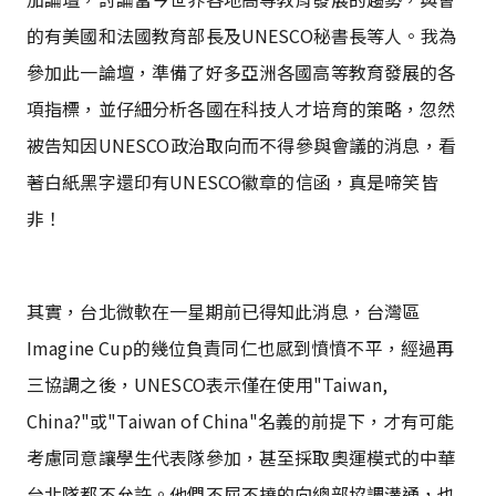
的有美國和法國教育部長及UNESCO秘書長等人。我為
參加此一論壇，準備了好多亞洲各國高等教育發展的各
項指標，並仔細分析各國在科技人才培育的策略，忽然
被告知因UNESCO政治取向而不得參與會議的消息，看
著白紙黑字還印有UNESCO徽章的信函，真是啼笑皆
非！
其實，台北微軟在一星期前已得知此消息，台灣區
Imagine Cup的幾位負責同仁也感到憤憤不平，經過再
三協調之後，UNESCO表示僅在使用"Taiwan,
China?"或"Taiwan of China"名義的前提下，才有可能
考慮同意讓學生代表隊參加，甚至採取奧運模式的中華
台北隊都不允許。他們不屈不撓的向總部協調溝通，也