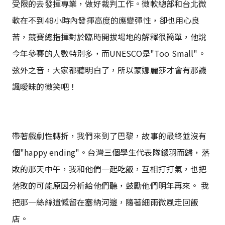
受限的去發揮專業，做好裁判工作。微軟總部和台北微
軟在不到48小時內發揮高度的應變彈性，卻也用心良
苦，競賽總指揮對於臨時開拔場地的解釋很簡單，他說
今年參賽的人數特別多，而UNESCO是"Too Small"。
弦外之音，大家都聽明白了，所以蒙娜麗莎才會有那譏
諷曖昧的微笑吧！
帶著戲劇性轉折，我們來到了巴黎，故事的最終並沒有
個"happy ending"。台灣三個學生代表隊鎩羽而歸，落
敗的那天中午，我和他們一起吃飯，互相打打氣，也把
落敗的可能原因分析給他們聽，鼓勵他們明年再來。 我
把那一絲絲遺憾留在塞納河邊，隨著細雨微風走回飯
店。