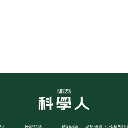
學人
行家領路
精彩內容
思想漫遊
生命科學
物