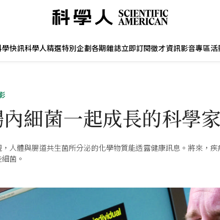
科學快訊
科學人精選
特別企劃
各期雜誌
立即訂閱
徵才資訊
影音專區
活
影
腸內細菌一起成長的科學
現，人體與腸道共生菌所分泌的化學物質能透露健康訊息。將來，疾
些細菌。