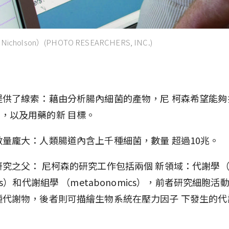
icholson）(PHOTO RESEARCHERS, INC.)
提供了線索：藉由分析腸內細菌的產物，尼 柯森希望能夠
，以及用藥的新 目標。
數量龐大：人類腸道內含上千種細菌，數量 超過10兆。
研究之父： 尼柯森的研究工作包括兩個 新領域：代謝學（m
ics）和代謝組學 （metabonomics），前者研究細胞活
種代謝物，後者則可描繪生物系統在壓力因子 下發生的代