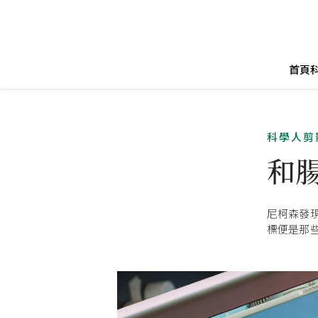
首頁
科學人剪
和
尼柯森發
標便是那