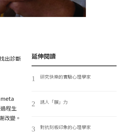
延伸閱讀
找出診斷
研究快樂的實驗心理學家
1
eta
誘人「膜」力
2
動過程生
謝改變。
對抗刻板印象的心理學家
3