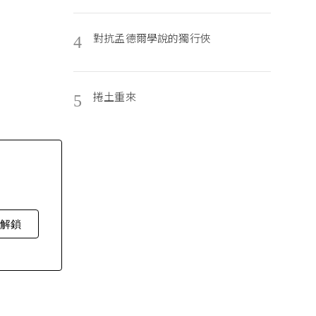
對抗孟德爾學說的獨行俠
4
捲土重來
5
費解鎖