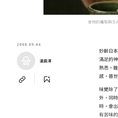
食物的攝取與生
2008.09.04
妙齡日
滿足的神
潘震澤
熟悉。
感，普
味覺除
外，同
時，會
有苦味