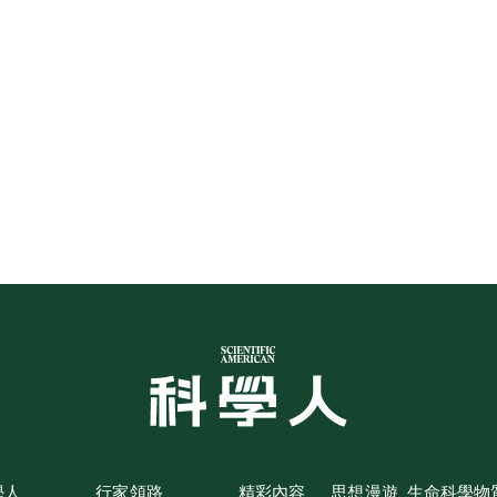
學人
行家領路
精彩內容
思想漫遊
生命科學
物