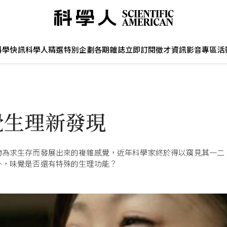
科學快訊
科學人精選
特別企劃
各期雜誌
立即訂閱
徵才資訊
影音專區
活
覺生理新發現
物為求生存而發展出來的複雜感覺，近年科學家終於得以窺見其一二
外，味覺是否還有特殊的生理功能？