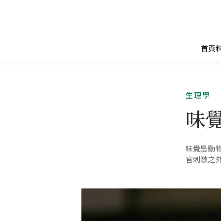
首頁
生理學
味
味覺是動
官刺激之