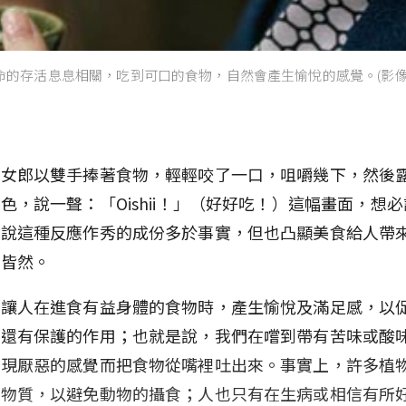
命的存活息息相關，吃到可口的食物，自然會產生愉悅的感覺。(影像
本女郎以雙手捧著食物，輕輕咬了一口，咀嚼幾下，然後
色，說一聲：「Oishii！」（好好吃！）這幅畫面，想
雖說這種反應作秀的成份多於事實，但也凸顯美食給人帶
世皆然。
了讓人在進食有益身體的食物時，產生愉悅及滿足感，以
時還有保護的作用；也就是說，我們在嚐到帶有苦味或酸
出現厭惡的感覺而把食物從嘴裡吐出來。事實上，許多植
的物質，以避免動物的攝食；人也只有在生病或相信有所