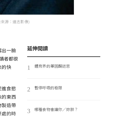
來源：達志影像)
延伸閱讀
露出一臉
必讀者都很
體育界的睪固酮迷思
來的快
1
促進食慾
暫停呼吸的極限
2
味的東西
物製造帶
哪種食物會讓你／妳胖？
3
好處的時