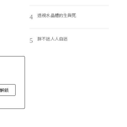
透視水晶體的生與死
4
胖不迷人人自迷
5
費解鎖