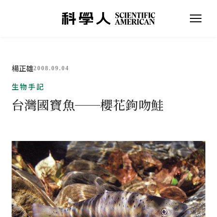
楊正雄
2008.09.04
生物手記
台灣國寶魚──櫻花鉤吻鮭