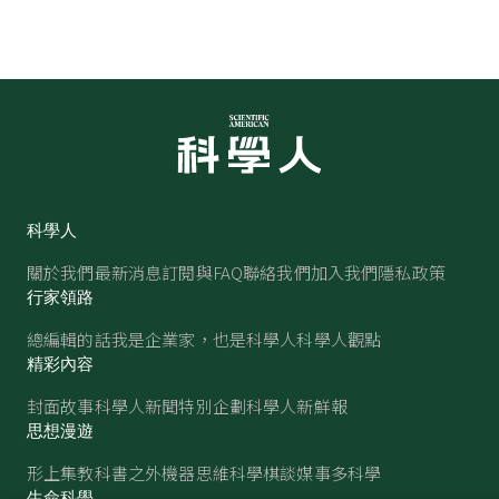
科學人
關於我們
最新消息
訂閱與FAQ
聯絡我們
加入我們
隱私政策
行家領路
總編輯的話
我是企業家，也是科學人
科學人觀點
精彩內容
封面故事
科學人新聞
特別企劃
科學人新鮮報
思想漫遊
形上集
教科書之外
機器思維
科學棋談
媒事多科學
生命科學