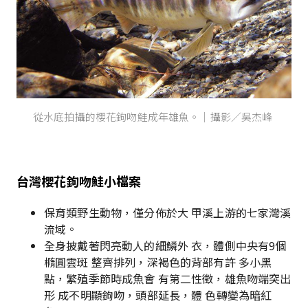
從水底拍攝的櫻花鉤吻鮭成年雄魚。｜攝影／吳杰峰
台灣櫻花鉤吻鮭
小檔案
保育類野生動物，僅分佈於大 甲溪上游的七家灣溪
流域。
全身披戴著閃亮動人的細鱗外 衣，體側中央有9個
橢圓雲斑 整齊排列，深褐色的背部有許 多小黑
點，繁殖季節時成魚會 有第二性徵，雄魚吻端突出
形 成不明顯鉤吻，頭部延長，體 色轉變為暗紅