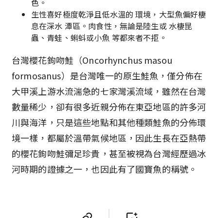
色。
生性喜好極度乾淨且低水溫的 環境，大型魚偏好棲
息在深水 潭區。肉食性，無論是陸生或 水棲昆
蟲、青蛙、蝌蚪或小魚 等都來者不拒。
台灣櫻花鉤吻鮭（Oncorhynchus masou
formosanus）是台灣唯一的原生鮭魚，僅分佈在
大甲溪上游水流湍急的七家灣溪流域，雖然在台灣
數量稀少，卻有很多近親分佈在東亞地區的許多河
川與海洋，只是這些地點和其他種類鮭魚的分佈環
境一樣，都屬於溫帶氣候地區，因此生長在亞熱帶
的櫻花鉤吻鮭彌足珍貴，甚至被視為台灣經歷過冰
河時期的證據之一，也因此有了國寶魚的稱號。