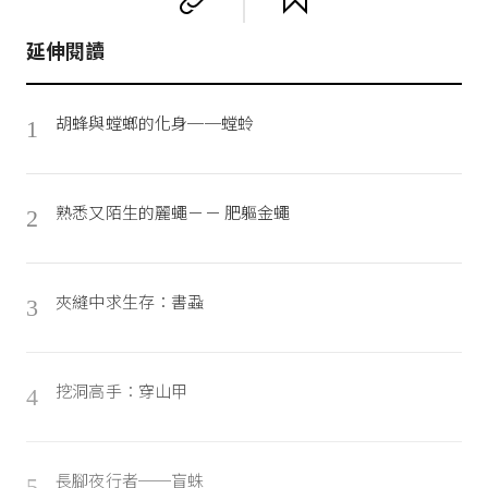
延伸閱讀
胡蜂與螳螂的化身──螳蛉
1
熟悉又陌生的麗蠅－－ 肥軀金蠅
2
夾縫中求生存：書蝨
3
挖洞高手：穿山甲
4
長腳夜行者──盲蛛
5