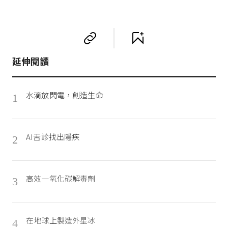
延伸閱讀
水滴放閃電，創造生命
1
AI舌診找出隱疾
2
高效一氧化碳解毒劑
3
在地球上製造外星冰
4