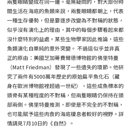
兩隻眼睛變成在同一邊。毫無疑問的，對大部份時
間生活在海底的魚類來說，兩隻眼睛都朝上，代表
一種生存優勢，但是要逐步改變為不對稱的狀態，
似乎沒有演化上的理由，其中的每個步驟看起來都
沒什麼特別的益處。某些生物學家因此推論，這些
魚類演化自單純的意外突變。 不過這似乎並非真
正的原由：美國芝加哥費爾德博物館的佛里特曼
（Matt Friedman）發現了一些遺失的環節。他研
究了兩件有5000萬年歷史的原始扁平魚化石（藏
身在歐洲博物館裡超過一世紀），這些成魚標本的
頭骨有某種程度的不對稱，但兩隻眼睛仍保持在頭
部兩側。佛里特曼推測，即使是不完全的不對稱，
也可能賦予這些肉食的海底棲息者較好的視野。詳
情請見7月10日的《自然》。