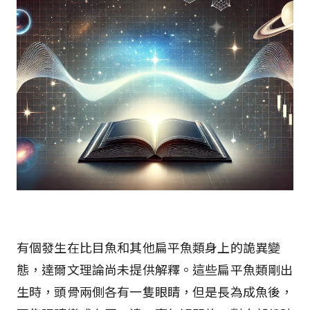
有個發生在比目魚和其他扁平魚類身上的詭異變
態，達爾文理論尚未提供解釋。這些扁平魚類剛出
生時，頭骨兩側各有一隻眼睛，但是長為成魚後，