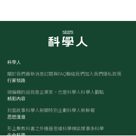
科學人
關於我們
最新消息
訂閱與FAQ
聯絡我們
加入我們
隱私政策
行家領路
總編輯的話
我是企業家，也是科學人
科學人觀點
精彩內容
封面故事
科學人新聞
特別企劃
科學人新鮮報
思想漫遊
形上集
教科書之外
機器思維
科學棋談
媒事多科學
生命科學