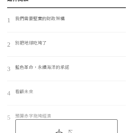
我們需要堅實的財政架構
1
別把地球吃垮了
2
藍色革命，永續海洋的承諾
3
看顧未來
4
預算赤字拖垮經濟
5