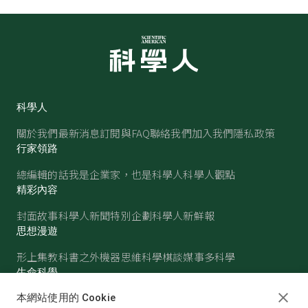
科學人
關於我們
最新消息
訂閱與FAQ
聯絡我們
加入我們
隱私政策
行家領路
總編輯的話
我是企業家，也是科學人
科學人觀點
精彩內容
封面故事
科學人新聞
特別企劃
科學人新鮮報
思想漫遊
形上集
教科書之外
機器思維
科學棋談
媒事多科學
生命科學
醫學
古生物
心理學
生態學
本網站使用的 Cookie