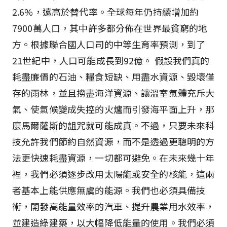
2.6%，遠高於替代率。全球每年仍持續增加約
7900萬人口，其中許多都分佈在世界最貧窮的地
方。根據聯合國人口司的中等生育率預測，到了
21世紀中，人口可能成長到92億。 假設我們真的
耗盡廉價的石油、糧食短缺、用盡水資源、毀壞僅
存的雨林，並且撈盡海洋資源、讓溫室氣體充斥大
氣、使氣候變成失控的火爐而引發海平面上升，那
麼馬爾薩斯的詛咒就可能成真。不過，只要未來科
技允許我們節約自然資源，而不是透過更聰明的方
法更快速耗盡資源，一切都可避免。在未來幾十年
裡，我們必須逐步改用太陽能或安全的核能，這兩
者基本上能供應無虞的能源。我們也必須具備技
術，開發高能量效率的汽車、提升農業用水效率，
並建造綠建築，以大幅降低能量的使用。我們必須