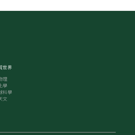
質世界
物理
化學
球科學
天文