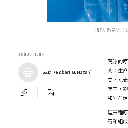
攝影/ 路易斯（Rob
2002.01.04
荒涼的
的：生命
赫森（Robert M. Hazen）
間，地
年中，
和岩石
這三種
石和組