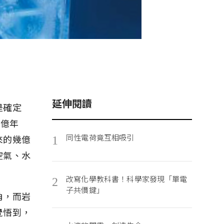
延伸閱讀
是確定
5億年
同性電荷竟互相吸引
來的幾億
1
空氣、水
改寫化學教科書！科學家發現「單電
2
子共價鍵」
角，而岩
覺悟到，