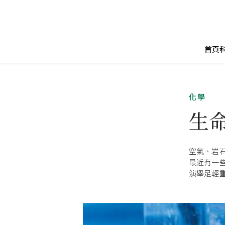
首頁
化學
生
空氣、岩
最近有一
演舉足輕