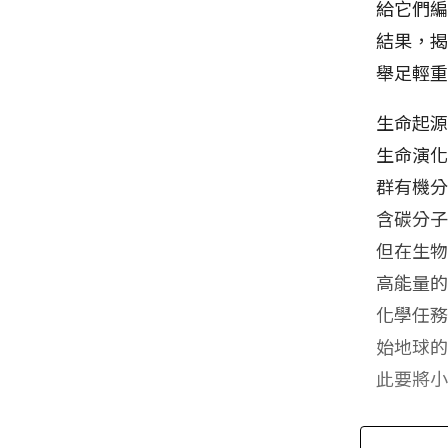
給它們
結果，
舉足輕
生命起
生命演
群有機
含碳分
但在生
高能量
化學任
始地球
此要將