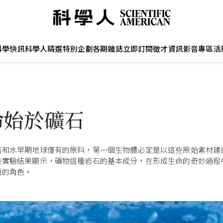
科學快訊
科學人精選
特別企劃
各期雜誌
立即訂閱
徵才資訊
影音專區
活
命始於礦石
石和水早期地球僅有的原料，第一個生物體必定是以這些原始素材建
些實驗結果顯示，礦物這種岩石的基本成分，在形成生命的奇妙過程
重的角色。