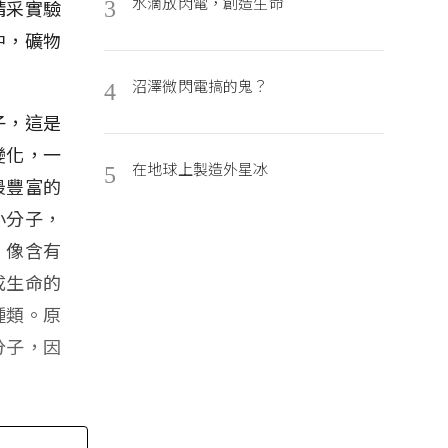
水滴放閃電，創造生命
精采實驗
3
中，礦物
沼澤微閃電搞的鬼？
4
子，這是
變化，一
在地球上製造外星冰
5
最豐富的
小分子，
，像含有
成生命的
種類。原
分子，因