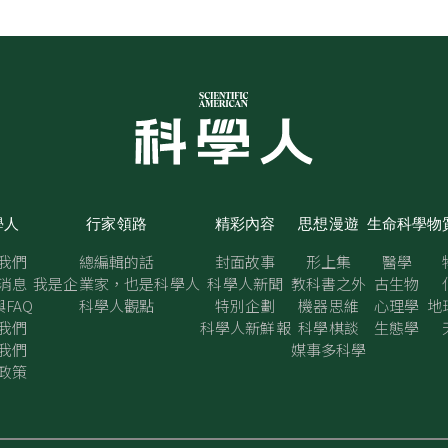
學人
行家領路
精彩內容
思想漫遊
生命科學
物
我們
總編輯的話
封面故事
形上集
醫學
消息
我是企業家，也是科學人
科學人新聞
教科書之外
古生物
FAQ
科學人觀點
特別企劃
機器思維
心理學
地
我們
科學人新鮮報
科學棋談
生態學
我們
媒事多科學
政策