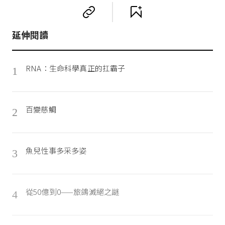
延伸閱讀
RNA：生命科學真正的扛霸子
1
百變慈鯛
2
魚兒性事多采多姿
3
從50億到0——旅鴿滅絕之謎
4