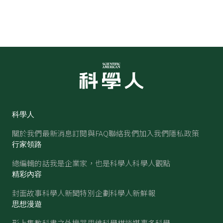
科學人
關於我們
最新消息
訂閱與FAQ
聯絡我們
加入我們
隱私政策
行家領路
總編輯的話
我是企業家，也是科學人
科學人觀點
精彩內容
封面故事
科學人新聞
特別企劃
科學人新鮮報
思想漫遊
形上集
教科書之外
機器思維
科學棋談
媒事多科學