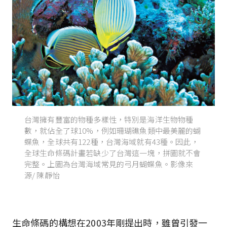
台灣擁有豐富的物種多樣性，特別是海洋生物物種
數，就佔全了球10%，例如珊瑚礁魚類中最美麗的蝴
蝶魚，全球共有122種，台灣海域就有43種。因此，
全球生命條碼計畫若缺少了台灣這一塊，拼圖就不會
完整。上圖為台灣海域常見的弓月蝴蝶魚。影像來
源/ 陳靜怡
生命條碼的構想在2003年剛提出時，雖曾引發一