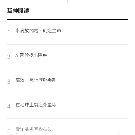
延伸閱讀
水滴放閃電，創造生命
1
AI舌診找出隱疾
2
高效一氧化碳解毒劑
3
在地球上製造外星冰
4
零知識證明變有效
5