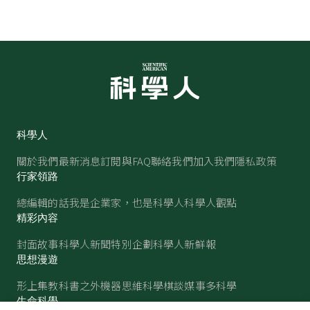
科學人
關於我們
最新消息
訂閱與FAQ
聯絡我們
加入我們
隱私政策
行家領路
總編輯的話
我是企業家，也是科學人
科學人觀點
精彩內容
封面故事
科學人新聞
特別企劃
科學人新鮮報
思想漫遊
形上集
教科書之外
機器思維
科學棋談
媒事多科學
生命科學