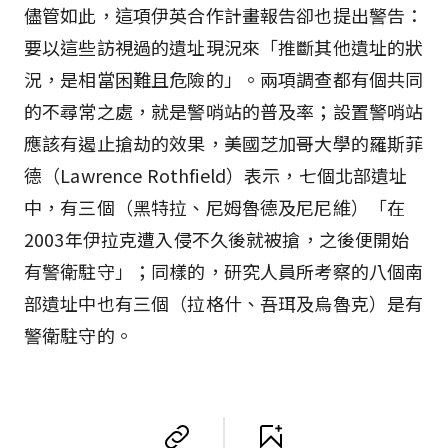
儘管如此，這項伊英合作計畫報告卻也提出警告：
要以這些訪視過的遺址現況來「推斷其他遺址的狀
況，是相當困難且危險的」。兩項調查都有個共同
的不尋常之處，就是警哨站的普及率；設置警哨站
應該有遏止搶劫的效果，美國芝加哥大學的羅斯菲
德（Lawrence Rothfield）表示，七個北部遺址
中，有三個（黑特拉、尼姆魯德及尼尼維）「在
2003年伊拉克遭入侵不久後就被搶，之後便開始
有警衛駐守」；同樣的，研究人員所考察的八個南
部遺址中也有三個（拉格什、吾珥及烏魯克）是有
警衛駐守的。