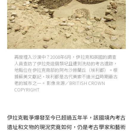
再度埋入沙漠中？2008年6月，伊拉克和英國的調查
人員查訪了伊拉克這個頹圮且遭到洗劫的考古遺跡，
地點位在伊拉克南部的阿布沙赫蘭丘（埃利都）。根
據蘇美文獻記，埃利都是古代美索不達米亞時期最古
老的城市之一。 影像來源／BRITISH CROWN
COPYRIGHT
伊拉克戰爭爆發至今已超過五年半，該國境內考古
遺址和文物的現況究竟如何，仍是考古學家和藝術