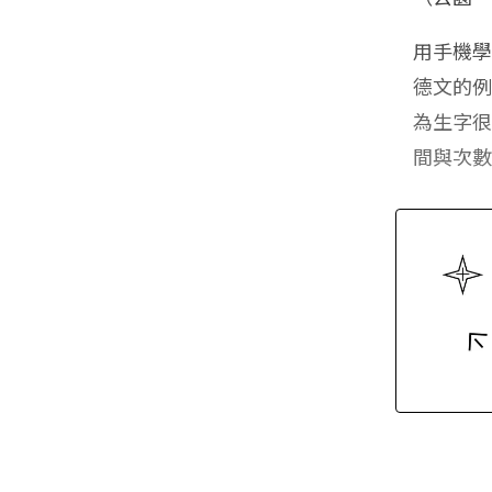
用手機
德文的
為生字
間與次