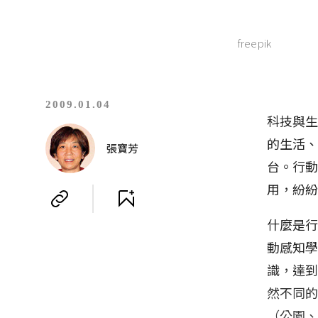
freepik
2009.01.04
科技與
的生活
張寶芳
台。行動
用，紛
什麼是
動感知
識，達
然不同
（公園