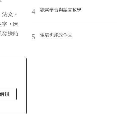
觀察學習與語言教學
4
、法文、
生字，因
訊發送時
電腦也能改作文
5
費解鎖