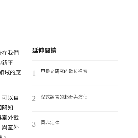
延伸閱讀
嵌在我們
的新平
甲骨文研究的數位福音
等領域的應
1
，可以自
程式語言的起源與演化
2
相關知
與室外截
莫非定律
3
）與室外
驗。