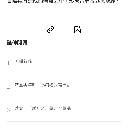
自陷其所造成的藩籬之中，形成當局者迷的現象。
延伸閱讀
將錯就錯
1
基因與年輪：為匈奴改寫歷史
2
感覺＝（感知×知覺）≃覺識
3