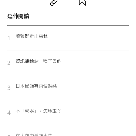
延伸閱讀
讓狼群走出森林
1
資訊補給站：種子公約
2
日本鼠姬有兩個媽媽
3
不「成器」，怎琢玉？
4
在太空中濺起水花