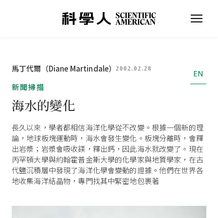
馬丁代爾（Diane Martindale）
2002.02.28
EN
新聞掃描
海水的變化
長久以來，學者都相信海洋化學從不改變。根據一個新的理
論，地球板塊運動時，海水會發生變化。板塊分離時，會釋
出岩漿；岩漿會吸收鎂，釋出鈣，因此海水就改變了。現在
丙罕頓大學與約翰霍普金斯大學的化學家與地質學家，在古
代鹽沉積層中發現了海洋化學會變動的證據。他們在世界各
地收集海洋結晶物，專門找其中緊密地包裹著