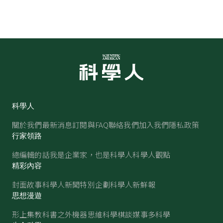
科學人
關於我們
最新消息
訂閱與FAQ
聯絡我們
加入我們
隱私政策
行家領路
總編輯的話
我是企業家，也是科學人
科學人觀點
精彩內容
封面故事
科學人新聞
特別企劃
科學人新鮮報
思想漫遊
形上集
教科書之外
機器思維
科學棋談
媒事多科學