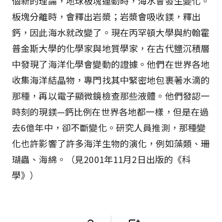
個新的理論，地球板塊運動時，海水會發生變化。
板塊分離時，會釋出岩漿；岩漿會吸收鎂，釋出
鈣，因此海水就改變了。現在丙罕頓大學與約翰霍
普金斯大學的化學家與地質學家，在古代鹽沉積層
中發現了海洋化學會變動的證據。他們在世界各地
收集海洋結晶物，專門找其中緊密地包裹著水滴的
那種，再以電子顯微鏡檢查那些液體。他們發認一
時刻的現鎂—鈣比例在世界各地都一樣，但是在過
去6億年中，卻不斷變化。研究人員推測，那種變
化也許影響了許多海洋生物的演化，例如藻類、珊
瑚蟲、海綿。（見2001年11月2日出版的《科
學》）