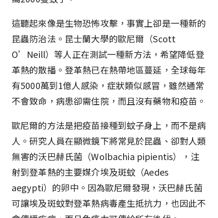
這聽起來像是生物恐怖攻擊，事實上卻是一種新的
昆蟲防治法。昆士蘭大學的歐尼爾（Scott
O’Neill）等人正在測試一種新方法，希望降低登
革熱的散播。登革熱已在熱帶地區蔓延，全球每年
有5000萬到1億人感染，症狀類似感冒，雖然通常
不會致命，病患卻需住院，而且沒有藥物和疫苗。
歐尼爾的方法是把疫苗接種到蚊子身上，而不是病
人。研究人員在顯微鏡下將常見於昆蟲、卻對人類
無害的沃巴赫氏菌（Wolbachia pipientis），注
射到登革熱的主要媒介埃及斑蚊（Aedes
aegypti）的卵中。因為歐尼爾發現，沃巴赫氏菌
可讓埃及斑蚊對登革熱病毒產生抵抗力，也因此不