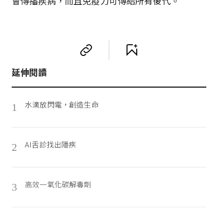
會傳播疾病，而且免疫力可傳給所有後代。
延伸閱讀
水滴放閃電，創造生命
1
AI舌診找出隱疾
2
高效一氧化碳解毒劑
3