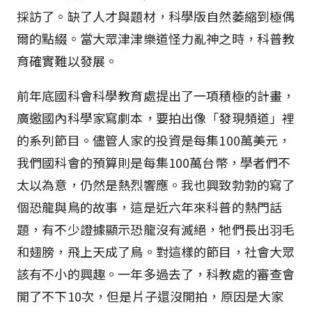
採訪了。缺了人才與題材，科學版自然萎縮到極偶
爾的點綴。當大眾津津樂道怪力亂神之時，科普教
育確實難以發展。
前年底國科會科學教育處提出了一項積極的計畫，
廣邀國內科學家寫劇本，要拍出像「發現頻道」裡
的系列節目。儘管人家的投資是每集100萬美元，
我們國科會的預算則是每集100萬台幣，學者們不
太以為意，仍然是熱烈響應。我也興致勃勃的寫了
個恐龍與鳥的故事，這是近六年來科普的熱門話
題，有不少證據顯示恐龍沒有滅絕，牠們長出羽毛
和翅膀，飛上天成了鳥。對這樣的節目，社會大眾
該有不小的興趣。一年多過去了，科教處的審查會
開了不下10次，但是片子還沒開拍，原因是大家