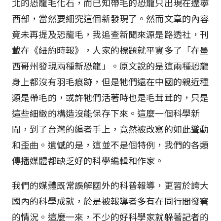
北的恐龍毛化石，而已知帶毛的恐龍只出現在遼寧
西部，當然要細究這個新發現了。然而文章的內容
竟未再提及恐龍毛，我追查新聞來源是路透社，刊
載在《紐約時報》，人家的標題就平實多了「在墨
西哥州發現兩種新恐龍」。原文說的是這兩種恐龍
身上都沒有羽毛痕跡，但是牠們遠在中國的親近種
類是帶毛的，或許牠們活著時也是毛茸茸的，只是
這些細緻的構造沒能保存下來。這麼一個科學新
聞，到了台灣的編者手上，竟然被改寫的如此聳動
和歪曲。遺憾的是，這並不是個特例，我們的各類
傳播媒體都缺乏好的科學編輯和作家。
我們的媒體既常誤解國外的科普報導，更習於誇大
國內的科學成就，於是被報導者多有在同行間發窘
的情況。這麼一來，不少的好科學家就躲著記者的