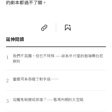
的劇本都過不了關。
延伸閱讀
我們不孤獨，但也不特殊 ——談系外行星的極端哥白尼
1
原則
當銀河系吞噬了射手座……
2
從魔鬼蛻變成英雄？——看馮布朗的太空路
3