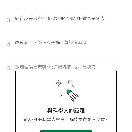
過往及未來的宇宙˙罪犯的小聰明˙從蝨子到人
3
改良泥土．修正原子論．傳染病消息
4
板塊理論出現前˙飛彈出現前˙底片出現前
5
與科學人的距離
登入/註冊科學人會員，解鎖免費額度文章。