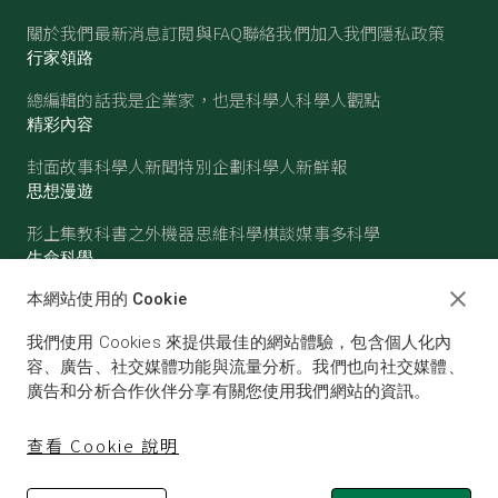
關於我們
最新消息
訂閱與FAQ
聯絡我們
加入我們
隱私政策
行家領路
總編輯的話
我是企業家，也是科學人
科學人觀點
精彩內容
封面故事
科學人新聞
特別企劃
科學人新鮮報
思想漫遊
形上集
教科書之外
機器思維
科學棋談
媒事多科學
生命科學
醫學
古生物
心理學
生態學
本網站使用的 Cookie
物質世界
我們使用 Cookies 來提供最佳的網站體驗，包含個人化內
物理
化學
地球科學
天文
容、廣告、社交媒體功能與流量分析。我們也向社交媒體、
廣告和分析合作伙伴分享有關您使用我們網站的資訊。
查看 Cookie 說明