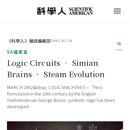
《科學人》雜誌編輯部
2002.02.28
中
SA檔案室
Logic Circuits ‧ Simian
Brains ‧ Steam Evolution
MARCH 1952&nbsp; LOGIC MACHINES—“First
formulated in the 19th century by the English
mathematician George Boole, symbolic logic has been
developed