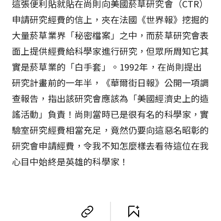
這張便利貼就貼在尚則向美國菸草研究會（CTR）
申請研究經費的信上，夾在法國《世界報》挖掘的
大量菸草業界「秘密檔案」之中，而菸草研究會表
面上提供經費給科學家進行研究，但眾所周知它其
實是菸草業的「白手套」。1992年，在尚則提出
研究計畫前的一年半，《華爾街日報》公開一項調
查報告，指出該研究會應該為「美國經濟史上的造
謠活動」負責！尚則當時已是很有名的科學家，實
驗室研究經費相當充足，竟然仍要向這惡名昭彰的
研究會申請經費，令我不知怎麼樣去看待這位在我
心目中始終是英雄的科學家！