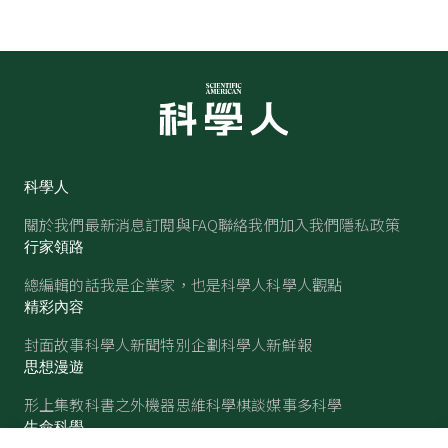
科學人
關於我們
最新消息
訂閱與FAQ
聯絡我們
加入我們
隱私政策
行家領路
總編輯的話
我是企業家，也是科學人
科學人觀點
精彩內容
封面故事
科學人新聞
特別企劃
科學人新鮮報
思想漫遊
形上集
教科書之外
機器思維
科學棋談
媒事多科學
生命科學