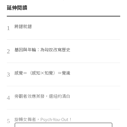
延伸閱讀
將錯就錯
1
基因與年輪：為匈奴改寫歷史
2
感覺＝（感知×知覺）≃覺識
3
旁觀者效應蒸發，還紐約清白
4
旋轉女舞者，Psych-You-Out！
5