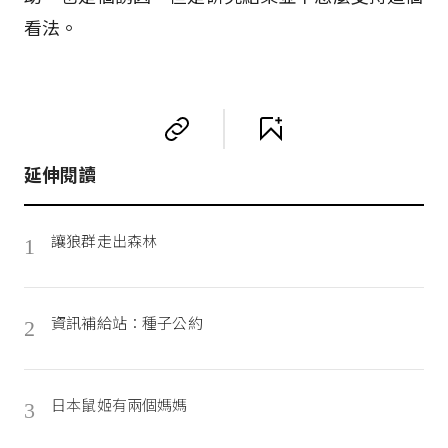
看法。
延伸閱讀
讓狼群走出森林
1
資訊補給站：種子公約
2
日本鼠姬有兩個媽媽
3