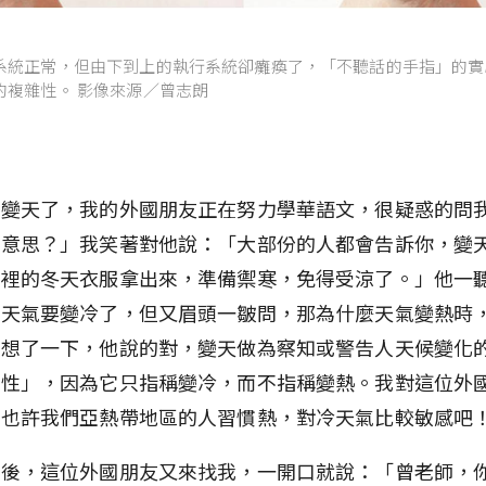
系統正常，但由下到上的執行系統卻癱瘓了，「不聽話的手指」的實
的複雜性。 影像來源／曾志朗
要變天了，我的外國朋友正在努力學華語文，很疑惑的問
麼意思？」我笑著對他說：「大部份的人都會告訴你，變
櫃裡的冬天衣服拿出來，準備禦寒，免得受涼了。」他一
是天氣要變冷了，但又眉頭一皺問，那為什麼天氣變熱時
我想了一下，他說的對，變天做為察知或警告人天候變化
中性」，因為它只指稱變冷，而不指稱變熱。我對這位外
「也許我們亞熱帶地區的人習慣熱，對冷天氣比較敏感吧
期後，這位外國朋友又來找我，一開口就說：「曾老師，