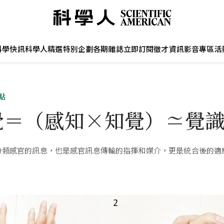
科學快訊
科學人精選
特別企劃
各期雜誌
立即訂閱
徵才資訊
影音專區
活
點
覺＝（感知×知覺）≃覺
分類感官的訊息，也是感官訊息傳輸的指揮和媒介，更是統合後的適