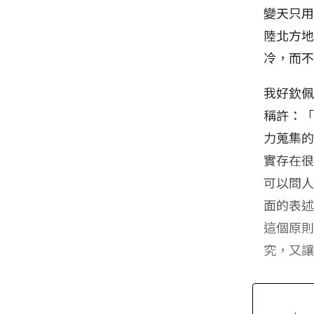
變天只
陸北方
冷，而
我好欽
稱許：
力蒐集
實存在
可以問
面的表
這個原
究，又