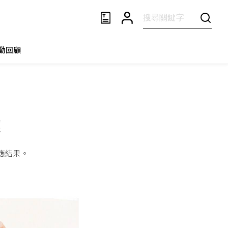
動回顧
識
應結果。