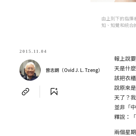
由上到下的指揮
知、知覺和統合
2015.11.04
報上說
天是什
曾志朗（Ovid J. L. Tzeng）
該把衣
說原來
天了？
並非「
釋說：
兩個星