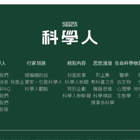
學人
行家領路
精彩內容
思想漫遊
生命科學
物
我們
總編輯的話
封面故事
形上集
醫學
消息
我是企業家，也是科學人
科學人新聞
教科書之外
古生物
FAQ
科學人觀點
特別企劃
機器思維
心理學
地
我們
科學人新鮮報
科學棋談
生態學
我們
媒事多科學
政策