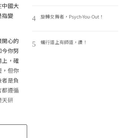
在中國大
是指變
旋轉女舞者，Psych-You-Out！
4
很開心的
蟻行道上有師道，讚！
5
如今你努
用上，確
短，但你
後者是負
言都遵循
變天研