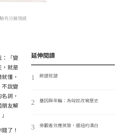
驗充分展現感
延伸閱讀
我：「變
天，就是
將錯就錯
聽就懂，
1
，不說變
的名詞，
基因與年輪：為匈奴改寫歷史
2
國朋友解
！」
旁觀者效應蒸發，還紐約清白
3
你錯了！