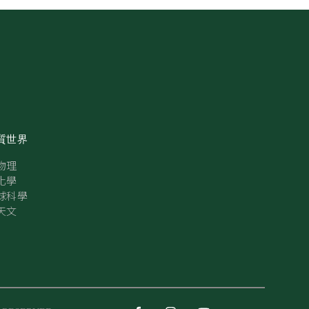
質世界
物理
化學
球科學
天文