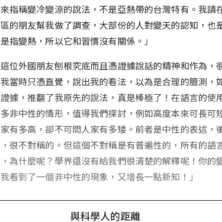
用來指稱變冷變涼的說法，不是亞熱帶的台灣特有。我請
地區的朋友幫我做了調查，大部份的人對變天的認知，也
不是指變熱，所以它和習慣沒有關係。」
佩這位外國朋友刨根究底而且憑證據說話的精神和作為，
「我當時只憑直覺，說出我的看法，以為是合理的臆測，
的證據，推翻了我原先的說法，真是棒極了！在語言的使
很多非中性的情形，值得我們探討，例如高度本來可長可
人家有多高，卻不可問人家有多矮。前者是中性的表述，
述，很不對稱的。但這個不對稱是有普遍性的，所有的語
則，為什麼呢？學界還沒有給我們很清楚的解釋呢！你的
讓我看到了一個非中性的現象，又增長一點新知！」
與科學人的距離