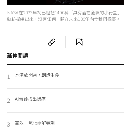
NASA在2023年初已經把1400科「具有潛在危險的小行星」
軌跡描繪出來，沒有任何一顆在未來100年內令我們擔憂。
延伸閱讀
水滴放閃電，創造生命
1
AI舌診找出隱疾
2
高效一氧化碳解毒劑
3