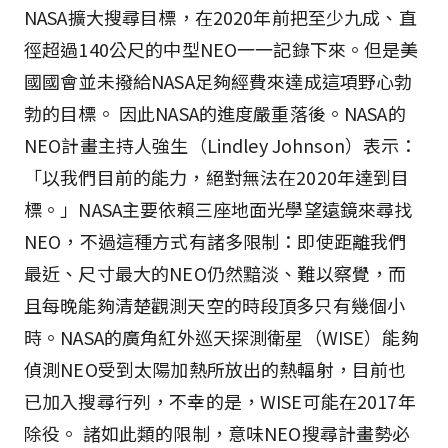
NASA擴大搜尋目標，在2020年前把至少九成、直
徑超過140公尺的中型NEO一一記錄下來。但是美
國國會並未撥給NASA足夠經費來達成這項野心勃
勃的目標。 因此NASA的進度嚴重落後。NASA的
NEO計畫主持人強生（Lindley Johnson）表示：
「以我們目前的能力，絕對無法在2020年達到目
標。」NASA主要依賴三座地面光學望遠鏡來尋找
NEO，不過這種方式有諸多限制：即使距離我們
最近、尺寸最大的NEO仍然黯淡、難以察覺，而
且每晚能夠清楚觀測天空的時段頂多只有幾個小
時。NASA的廣角紅外巡天探測衛星（WISE）能夠
偵測NEO受到太陽加熱所放出的熱輻射，目前也
已加入搜尋行列，不幸的是，WISE可能在2017年
除役。 諸如此類的限制，意味NEO搜尋計畫勢必