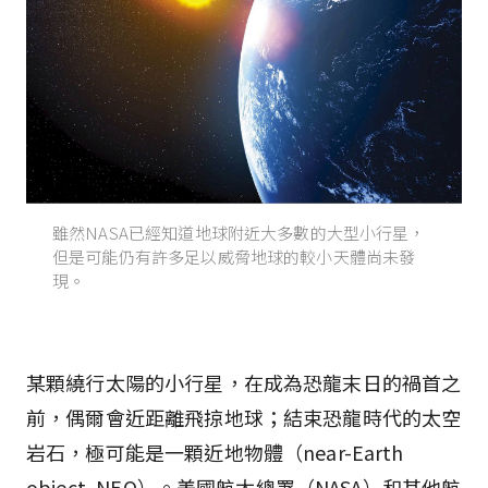
雖然NASA已經知道地球附近大多數的大型小行星，
但是可能仍有許多足以威脅地球的較小天體尚未發
現。
某顆繞行太陽的小行星，在成為恐龍末日的禍首之
前，偶爾會近距離飛掠地球；結束恐龍時代的太空
岩石，極可能是一顆近地物體（near-Earth
object, NEO）。美國航太總署（NASA）和其他航