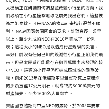
太機構正在研議如何調整並改變小行星的方向，我
們必須在小行星撞擊地球之前先找出它們，這些技
術才能奏效。可是NASA的搜尋計畫進行得並不順
利。 NASA因應美國國會的要求，針對直徑一公里
以上、至少九成的NEO在2010年完成了一份列
表；這種大小的NEO足以造成行星規模的災害。
幸好目前沒有任何已知的毀滅性小行星正朝我們飛
來，但是太陽系可能還存在數百萬顆尚未發現的較
小NEO，這類的小行星仍可造成區域性的嚴重破
壞，例如2013年在俄羅斯車里雅賓斯克上空爆炸
的那顆直徑17公尺隕石，就導致約3000萬美元的
財產損失、至少1600名人員傷亡。
美國國會體認到中型NEO的威脅，於2005年要求