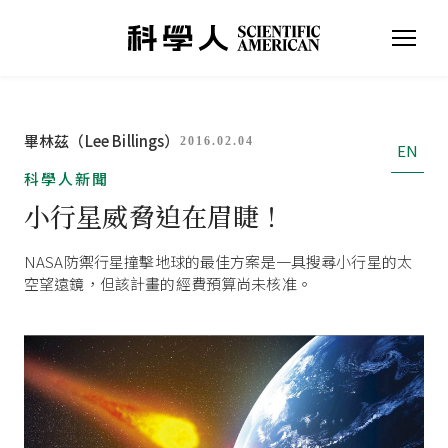
畢林茲（Lee Billings）
2016.02.04
EN
科學人新聞
小行星威脅迫在眉睫！
NASA防禦行星撞擊地球的最佳方案是一具搜尋小行星的太
空望遠鏡，但該計畫的經費預算尚未核准。