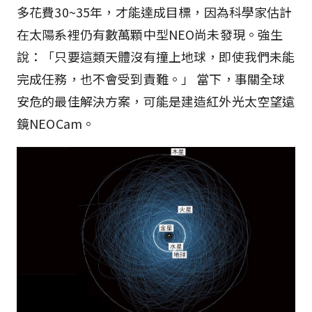
多花費30~35年，才能達成目標，因為科學家估計
在太陽系裡仍有數萬顆中型NEO尚未發現。強生
說：「只要這類天體沒有撞上地球，即使我們未能
完成任務，也不會受到責難。」 當下，事關全球
安危的最佳解決方案，可能是建造紅外光太空望遠
鏡NEOCam。