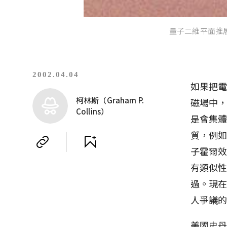
量子二維平面推展
2002.04.04
如果把
柯林斯（Graham P.
磁場中
Collins）
是會集
質，例
子霍爾
有類似
過。現
人爭議
美國史