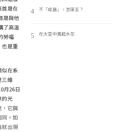
張首晟在
不「成器」，怎琢玉？
4
首晟與他
構了高溫
在太空中濺起水花
5
的勞福
，也是重
類似在系
是三維
0月26日
界的光
途，它與
相同。如
論就出現