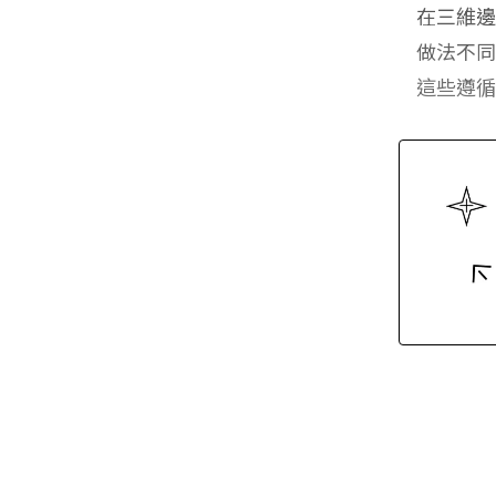
在三維
做法不
這些遵