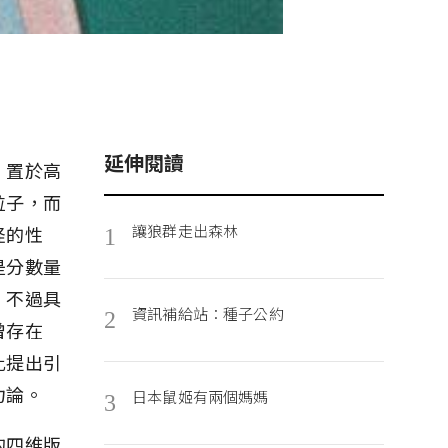
延伸閱讀
，置於高
粒子，而
讓狼群走出森林
怪的性
1
是分數量
。不過具
資訊補給站：種子公約
2
曾存在
此提出引
力論。
日本鼠姬有兩個媽媽
3
的四維版