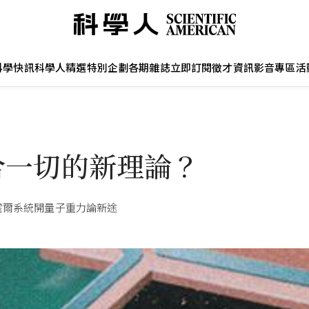
科學快訊
科學人精選
特別企劃
各期雜誌
立即訂閱
徵才資訊
影音專區
活
合一切的新理論？
霍爾系統開量子重力論新途