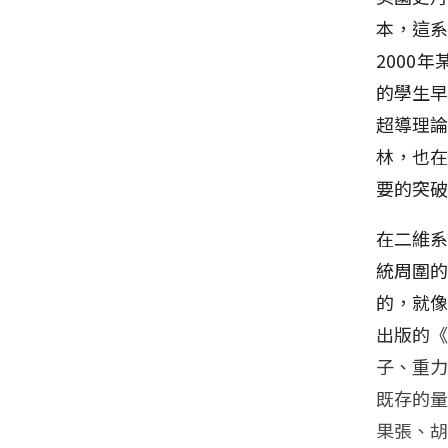
本，這
2000
的學生早
超導理論
林，也
要的突
在二維
統周圍
的，就像
出版的
子、重
既存的
果張、