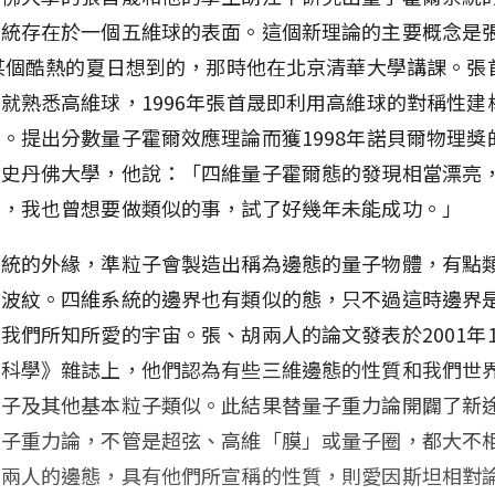
系統存在於一個五維球的表面。這個新理論的主要概念是
年某個酷熱的夏日想到的，那時他在北京清華大學講課。張
就熟悉高維球，1996年張首晟即利用高維球的對稱性建
。提出分數量子霍爾效應理論而獲1998年諾貝爾物理獎
在史丹佛大學，他說：「四維量子霍爾態的發現相當漂亮
破，我也曾想要做類似的事，試了好幾年未能成功。」
系統的外緣，準粒子會製造出稱為邊態的量子物體，有點
的波紋。四維系統的邊界也有類似的態，只不過這時邊界
我們所知所愛的宇宙。張、胡兩人的論文發表於2001年1
《科學》雜誌上，他們認為有些三維邊態的性質和我們世
力子及其他基本粒子類似。此結果替量子重力論開闢了新
量子重力論，不管是超弦、高維「膜」或量子圈，都大不
胡兩人的邊態，具有他們所宣稱的性質，則愛因斯坦相對