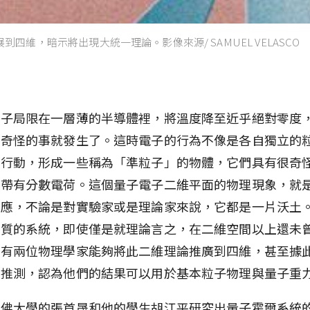
到四維，暗示將出現大統一理論。影像來源/ SAMUEL VELASCO
電子局限在一層薄的半導體裡，將溫度降至近乎絕對零度
，奇怪的事就發生了。這時電子的行為不像是各自獨立的
體行動，形成一些稱為「準粒子」的物體，它們具有很奇
如帶有分數電荷。這個量子電子二維平面的物理現象，就
效應，不論是對實驗家或是理論家來說，它都是一片沃土
性質的系統，即使僅是就理論言之，在二維空間以上還未
在有兩位物理學家能夠將此二維理論推廣到四維，甚至據
的推測，認為他們的結果可以用於基本粒子物理與量子重
丹佛大學的張首晟和他的學生胡江平研究出量子霍爾系統