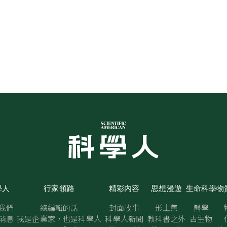
學人
行家領路
精彩內容
思想漫遊
生命科學
物
我們
總編輯的話
封面故事
形上集
醫學
消息
我是企業家，也是科學人
科學人新聞
教科書之外
古生物