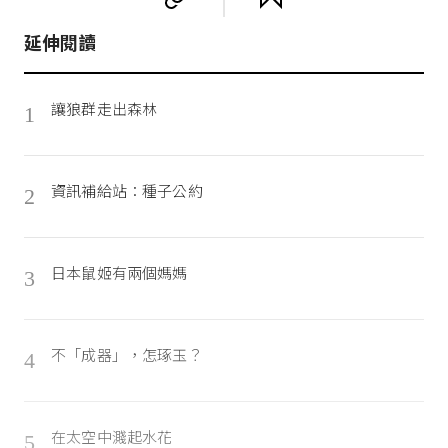
延伸閱讀
讓狼群走出森林
1
資訊補給站：種子公約
2
日本鼠姬有兩個媽媽
3
不「成器」，怎琢玉？
4
在太空中濺起水花
5