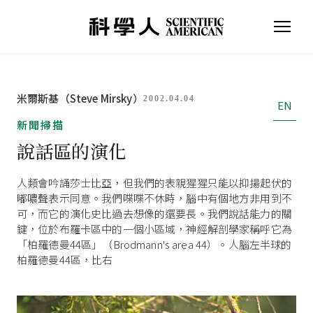
米爾斯基（Steve Mirsky）
2002.04.04
EN
新聞掃描
說話區的演化
人類會吟誦莎士比亞，但我們的表親猩猩只能以抑揚起伏的
嘟噥聲表示同意。我們喋喋不休時，腦中有個地方非用到不
可，而它的演化史比過去想像的還要長。我們說話能力的關
鍵，位於布羅卡區中的一個小區域，神經解剖學家稱呼它為
「柏羅德曼44區」（Brodmann's area 44）。人腦左半球的
柏羅德曼44區，比右