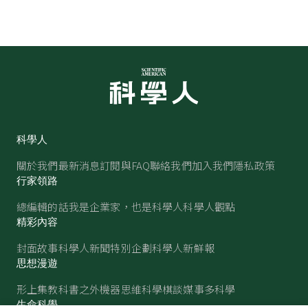
科學人
關於我們
最新消息
訂閱與FAQ
聯絡我們
加入我們
隱私政策
行家領路
總編輯的話
我是企業家，也是科學人
科學人觀點
精彩內容
封面故事
科學人新聞
特別企劃
科學人新鮮報
思想漫遊
形上集
教科書之外
機器思維
科學棋談
媒事多科學
生命科學