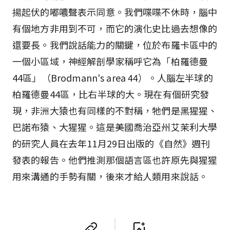
揚起伏的嘟噥聲表示同意。我們喋喋不休時，腦中
有個地方非用到不可，而它的演化史比過去想像的
還要長。我們說話能力的關鍵，位於布羅卡區中的
一個小區域，神經解剖學家稱呼它為「柏羅德曼
44區」（Brodmann's area 44）。人腦左半球的
柏羅德曼44區，比右半球的大。現在有個研究發
現，非洲大猿也有同樣的不對稱，牠們是黑猩猩、
巴諾布猿、大猩猩。這是美國喬治亞州艾茉利大學
的研究人員在去年11月29日出版的《自然》週刊
發表的報告。他們推測那個語言區也許原先與猩猩
用來溝通的手勢有關，後來才給人類用來說話。