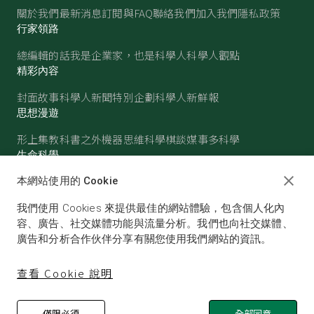
關於我們
最新消息
訂閱與FAQ
聯絡我們
加入我們
隱私政策
行家領路
總編輯的話
我是企業家，也是科學人
科學人觀點
精彩內容
封面故事
科學人新聞
特別企劃
科學人新鮮報
思想漫遊
形上集
教科書之外
機器思維
科學棋談
媒事多科學
生命科學
醫學
古生物
心理學
生態學
本網站使用的 Cookie
物質世界
我們使用 Cookies 來提供最佳的網站體驗，包含個人化內
物理
化學
地球科學
天文
容、廣告、社交媒體功能與流量分析。我們也向社交媒體、
廣告和分析合作伙伴分享有關您使用我們網站的資訊。
查看 Cookie 說明
僅限必須
全部同意