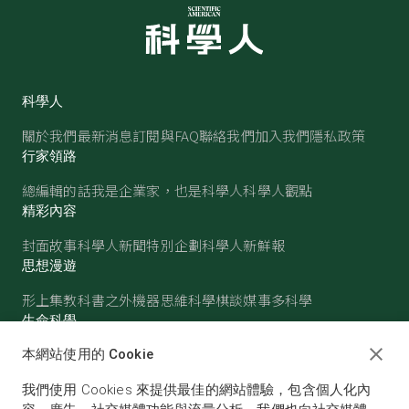
科學人
關於我們
最新消息
訂閱與FAQ
聯絡我們
加入我們
隱私政策
行家領路
總編輯的話
我是企業家，也是科學人
科學人觀點
精彩內容
封面故事
科學人新聞
特別企劃
科學人新鮮報
思想漫遊
形上集
教科書之外
機器思維
科學棋談
媒事多科學
生命科學
醫學
古生物
心理學
生態學
本網站使用的 Cookie
物質世界
我們使用 Cookies 來提供最佳的網站體驗，包含個人化內