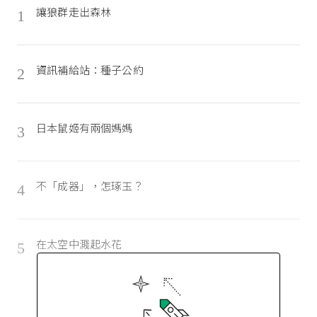
讓狼群走出森林
1
資訊補給站：種子公約
2
日本鼠姬有兩個媽媽
3
不「成器」，怎琢玉？
4
在太空中濺起水花
5