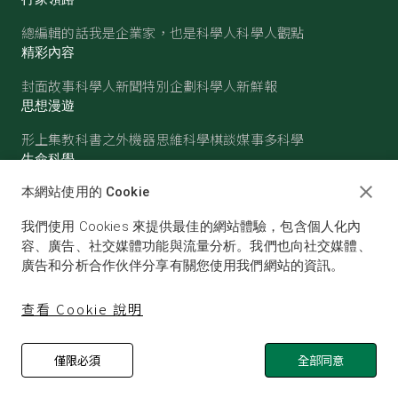
總編輯的話
我是企業家，也是科學人
科學人觀點
精彩內容
封面故事
科學人新聞
特別企劃
科學人新鮮報
思想漫遊
形上集
教科書之外
機器思維
科學棋談
媒事多科學
生命科學
醫學
古生物
心理學
生態學
本網站使用的 Cookie
物質世界
我們使用 Cookies 來提供最佳的網站體驗，包含個人化內
物理
化學
地球科學
天文
容、廣告、社交媒體功能與流量分析。我們也向社交媒體、
廣告和分析合作伙伴分享有關您使用我們網站的資訊。
查看 Cookie 說明
僅限必須
全部同意
© SCIENTIFIC AMERICAN, A DIVISION OF NATURE
AMERICA, INC.ALL RIGHTS RESERVED.