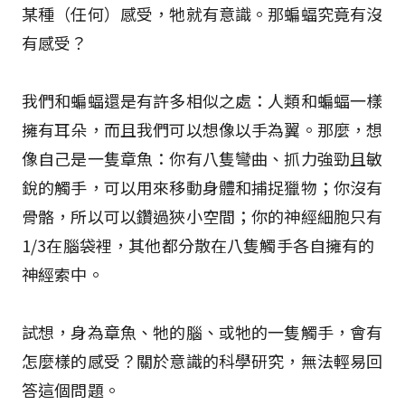
某種（任何）感受，牠就有意識。那蝙蝠究竟有沒
有感受？
我們和蝙蝠還是有許多相似之處：人類和蝙蝠一樣
擁有耳朵，而且我們可以想像以手為翼。那麼，想
像自己是一隻章魚：你有八隻彎曲、抓力強勁且敏
銳的觸手，可以用來移動身體和捕捉獵物；你沒有
骨骼，所以可以鑽過狹小空間；你的神經細胞只有
1/3在腦袋裡，其他都分散在八隻觸手各自擁有的
神經索中。
試想，身為章魚、牠的腦、或牠的一隻觸手，會有
怎麼樣的感受？關於意識的科學研究，無法輕易回
答這個問題。